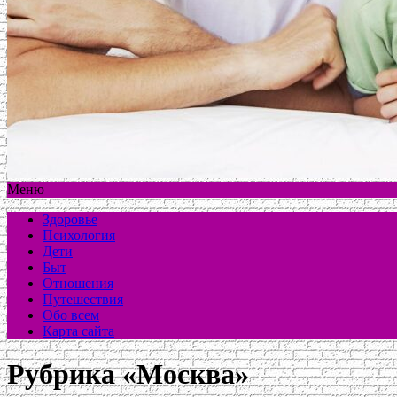
Меню
Здоровье
Психология
Дети
Быт
Отношения
Путешествия
Обо всем
Карта сайта
Рубрика «Москва»