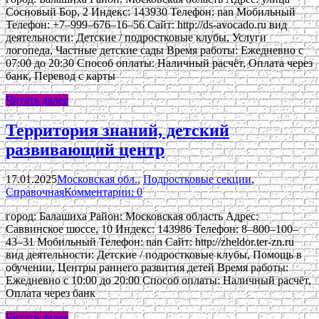
Сосновый Бор, 2 Индекс: 143930 Телефон: nan Мобильный
Телефон: +7‒999‒676‒16‒56 Сайт: http://ds-avocado.ru вид
деятельности: Детские / подростковые клубы, Услуги
логопеда, Частные детские сады Время работы: Ежедневно с
07:00 до 20:30 Способ оплаты: Наличный расчёт, Оплата через
банк, Перевод с карты
Читать далее
Территория знаний, детский
развивающий центр
17.01.2025
Московская обл.
,
Подростковые секции
,
Справочная
Комментарии: 0
город: Балашиха Район: Московская область Адрес:
Саввинское шоссе, 10 Индекс: 143986 Телефон: 8‒800‒100‒
43‒31 Мобильный Телефон: nan Сайт: http://zheldor.ter-zn.ru
вид деятельности: Детские / подростковые клубы, Помощь в
обучении, Центры раннего развития детей Время работы:
Ежедневно с 10:00 до 20:00 Способ оплаты: Наличный расчёт,
Оплата через банк
Читать далее