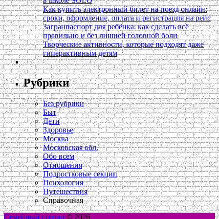
в школе SOLO
Как купить электронный билет на поезд онлайн:
сроки, оформление, оплата и регистрация на рейс
Загранпаспорт для ребёнка: как сделать всё
правильно и без лишней головной боли
Творческие активности, которые подходят даже
гиперактивным детям
Рубрики
Без рубрики
Быт
Дети
Здоровье
Москва
Московская обл.
Обо всем
Отношения
Подростковые секции
Психология
Путешествия
Справочная
Семейный портал
© 2026