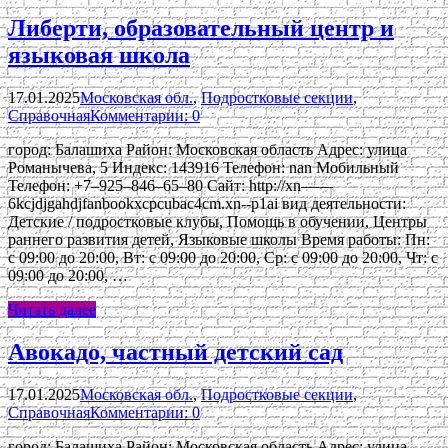
Либерти, образовательный центр и
языковая школа
17.01.2025
Московская обл.
,
Подростковые секции
,
Справочная
Комментарии: 0
город: Балашиха Район: Московская область Адрес: улица
Романычева, 5 Индекс: 143916 Телефон: nan Мобильный
Телефон: +7‒925‒846‒65‒80 Сайт: http://xn——
6kcjdjgahdjfanbookxcpcubac4cm.xn--p1ai вид деятельности:
Детские / подростковые клубы, Помощь в обучении, Центры
раннего развития детей, Языковые школы Время работы: Пн:
с 09:00 до 20:00, Вт: с 09:00 до 20:00, Ср: с 09:00 до 20:00, Чт: с
09:00 до 20:00, …
Читать далее
Авокадо, частный детский сад
17.01.2025
Московская обл.
,
Подростковые секции
,
Справочная
Комментарии: 0
город: Балашиха Район: Московская область Адрес: улица