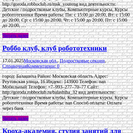
http://goroda.robboclub.ru/msk_youreng вид деятельности:
Детские / подростковые клубы, Компьютерные курсы, Курсы
робототехники Время работы: Пн: с 15:00 до 20:00, Вт: с 15:00
до 20:00, Ср: с 15:00 до 20:00, Чт: с 15:00 до 20:00, Пт: с 15:00
до 20:00, …
Читать далее
Роббо клуб, клуб робототехники
17.01.2025
Московская обл.
,
Подростковые секции
,
Справочная
Комментарии: 0
город: Балашиха Район: Московская область Адрес:
Реутовская улица, 16 Индекс: 143900 Телефон: nan
Мобильный Телефон: +7‒993‒277‒70‒77 Сайт:
http://goroda.robboclub.ru/balashiha_32 вид деятельности:
Детские / подростковые клубы, Компьютерные курсы, Курсы
робототехники Время работы: nan Способ оплаты: Оплата
через банк
Читать далее
Кроха-академия, студия занятий для