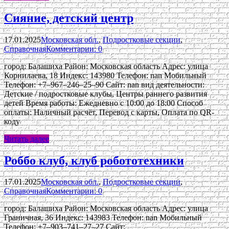
Сияние, детский центр
17.01.2025
Московская обл.
,
Подростковые секции
,
Справочная
Комментарии: 0
город: Балашиха Район: Московская область Адрес: улица
Корнилаева, 18 Индекс: 143980 Телефон: nan Мобильный
Телефон: +7‒967‒246‒25‒90 Сайт: nan вид деятельности:
Детские / подростковые клубы, Центры раннего развития
детей Время работы: Ежедневно с 10:00 до 18:00 Способ
оплаты: Наличный расчёт, Перевод с карты, Оплата по QR-
коду
Читать далее
Роббо клуб, клуб робототехники
17.01.2025
Московская обл.
,
Подростковые секции
,
Справочная
Комментарии: 0
город: Балашиха Район: Московская область Адрес: улица
Граничная, 36 Индекс: 143983 Телефон: nan Мобильный
Телефон: +7‒903‒741‒27‒27 Сайт: