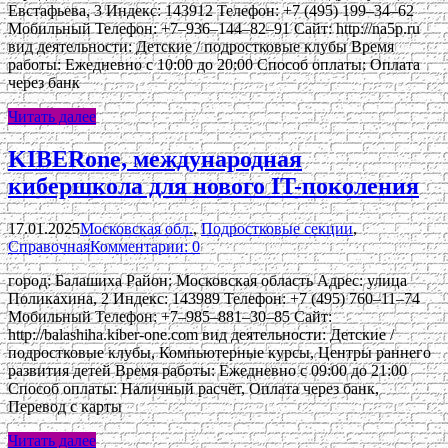
Евстафьева, 3 Индекс: 143912 Телефон: +7 (495) 199‒34‒62
Мобильный Телефон: +7‒936‒144‒82‒91 Сайт: http://na5p.ru
вид деятельности: Детские / подростковые клубы Время
работы: Ежедневно с 10:00 до 20:00 Способ оплаты: Оплата
через банк
Читать далее
KIBERone, международная
кибершкола для нового IT-поколения
17.01.2025
Московская обл.
,
Подростковые секции
,
Справочная
Комментарии: 0
город: Балашиха Район: Московская область Адрес: улица
Поликахина, 2 Индекс: 143989 Телефон: +7 (495) 760‒11‒74
Мобильный Телефон: +7‒985‒881‒30‒85 Сайт:
http://balashiha.kiber-one.com вид деятельности: Детские /
подростковые клубы, Компьютерные курсы, Центры раннего
развития детей Время работы: Ежедневно с 09:00 до 21:00
Способ оплаты: Наличный расчёт, Оплата через банк,
Перевод с карты
Читать далее