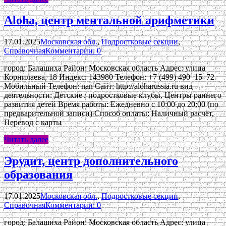
Aloha, центр ментальной арифметики
17.01.2025
Московская обл.
,
Подростковые секции
,
Справочная
Комментарии: 0
город: Балашиха Район: Московская область Адрес: улица
Корнилаева, 18 Индекс: 143980 Телефон: +7 (499) 490‒15‒72
Мобильный Телефон: nan Сайт: http://aloharussia.ru вид
деятельности: Детские / подростковые клубы, Центры раннего
развития детей Время работы: Ежедневно с 10:00 до 20:00 (по
предварительной записи) Способ оплаты: Наличный расчёт,
Перевод с карты
Читать далее
Эрудит, центр дополнительного
образования
17.01.2025
Московская обл.
,
Подростковые секции
,
Справочная
Комментарии: 0
город: Балашиха Район: Московская область Адрес: улица