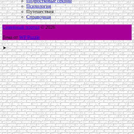
Подростковые секции
Психология
Путешествия
Справочная
Семейный портал
© 2026
Тема от
WP Puzzle
➤