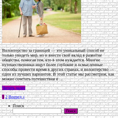
Волонтерство за границей — это уникальный способ не
только увидеть мир, но и внести свой вклад в развитие
общества, помогая тем, кто в этом нуждается. Многие
путешественники ищут более глубокие и осмысленные
способы провести время в других странах, и волонтерство —
один из лучших вариантов. В этой статье мы рассмотрим, как
можно сочетать путешествия и …
Читать далее
Пагинация
1
2
Вперед »
записей
Поиск
Поиск