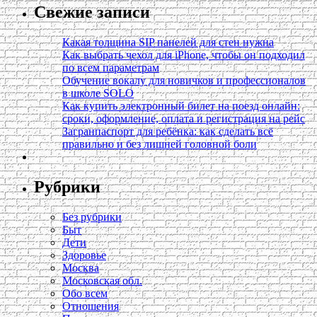
Свежие записи
Какая толщина SIP панелей для стен нужна
Как выбрать чехол для iPhone, чтобы он подходил
по всем параметрам
Обучение вокалу для новичков и профессионалов
в школе SOLO
Как купить электронный билет на поезд онлайн:
сроки, оформление, оплата и регистрация на рейс
Загранпаспорт для ребёнка: как сделать всё
правильно и без лишней головной боли
Рубрики
Без рубрики
Быт
Дети
Здоровье
Москва
Московская обл.
Обо всем
Отношения