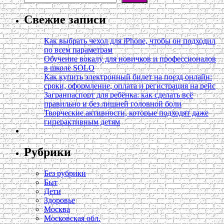
Свежие записи
Как выбрать чехол для iPhone, чтобы он подходил
по всем параметрам
Обучение вокалу для новичков и профессионалов
в школе SOLO
Как купить электронный билет на поезд онлайн:
сроки, оформление, оплата и регистрация на рейс
Загранпаспорт для ребёнка: как сделать всё
правильно и без лишней головной боли
Творческие активности, которые подходят даже
гиперактивным детям
Рубрики
Без рубрики
Быт
Дети
Здоровье
Москва
Московская обл.