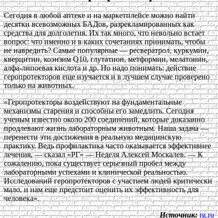
Сегодня в любой аптеке и на маркетплейсе можно найти
десятки всевозможных БАДов, разрекламированных как
средства для долголетия. Их так много, что невольно встает
вопрос: что именно и в каких сочетаниях принимать, чтобы
не навредить? Самые популярные — ресвератрол, куркумин,
кверцитин, коэнзим Q10, глутатион, метформин, мелатонин,
алфа-липоевая кислота и др. Но надо понимать: действие
геропротекторов еще изучается и в лучшем случае проверено
только на животных.
«Геропротекторы воздействуют на фундаментальные
механизмы старения и способны его замедлить. Сегодня
ученым известно около 200 соединений, которые доказанно
продлевают жизнь лабораторным животным. Наша задача —
перенести эти достижения в реальную медицинскую
практику. Ведь профилактика часто оказывается эффективнее
лечения, — сказал «РГ» — Неделя Алексей Москалев. — К
сожалению, пока существует серьезный пробел между
лабораторными успехами и клинической реальностью.
Исследований геропротекторов с участием людей критически
мало, и нам еще предстоит оценить их эффективность для
человека».
Источник:
rg.ru