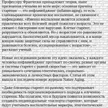
Профессору Франчески принадлежит теория, ныне
признанная учеными во всем мире: основная причина
старения — это инфламейджинг (inflamm-aging), то есть
слабовыраженное хроническое воспаление, не связанное с
инфекциями. «Именно воспаление является основой
практически всех болезней людей пожилого возраста. Это не
связано с бактериями или вирусами. Клетки стареют,
разрушаются и обновляются. Но с возрастом это равновесие
нарушается, биологический мусор накапливается, и в конце
концов наши защитные силы не справляются с ним, и
развиваются болезни, ассоциированные с возрастом», —
рассказал ученый.
Новые исследования развили эту идею: оказалось, у каждого
человека инфламейджинг протекает по-своему, разные органы
и системы стареют с разной скоростью — это зависит от
уникального сочетания генетических, социально-
экономических и личностных факторов. Статья об этом
вышла в последнем номере журнала Nature Aging.
«Даже близнецы стареют по-разному, что подчеркивает
необходимость персонализированного подхода к изучению
старения. Мы полагаем, что в будущем появится возможность
создавать индивидуальные «паспорта старения», которые
будут учитывать воспалительные маркеры, эпигенетические