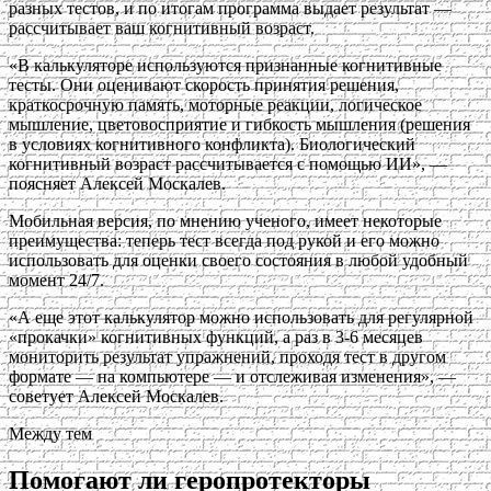
разных тестов, и по итогам программа выдает результат —
рассчитывает ваш когнитивный возраст.
«В калькуляторе используются признанные когнитивные
тесты. Они оценивают скорость принятия решения,
краткосрочную память, моторные реакции, логическое
мышление, цветовосприятие и гибкость мышления (решения
в условиях когнитивного конфликта). Биологический
когнитивный возраст рассчитывается с помощью ИИ», —
поясняет Алексей Москалев.
Мобильная версия, по мнению ученого, имеет некоторые
преимущества: теперь тест всегда под рукой и его можно
использовать для оценки своего состояния в любой удобный
момент 24/7.
«А еще этот калькулятор можно использовать для регулярной
«прокачки» когнитивных функций, а раз в 3-6 месяцев
мониторить результат упражнений, проходя тест в другом
формате — на компьютере — и отслеживая изменения», —
советует Алексей Москалев.
Между тем
Помогают ли геропротекторы