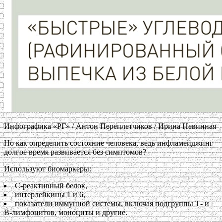
Инфографика «РГ» / Антон Переплетчиков / Ирина Невинная
Но как определить состояние человека, ведь инфламейджинг
долгое время развивается без симптомов?
Используют биомаркеры:
С-реактивный белок,
интерлейкины 1 и 6,
показатели иммунной системы, включая подгруппы Т- и
В-лимфоцитов, моноциты и другие.