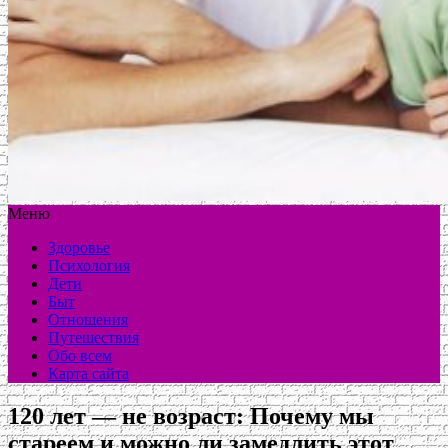
Меню
Здоровье
Психология
Дети
Быт
Отношения
Путешествия
Обо всем
Карта сайта
120 лет — не возраст: Почему мы
стареем и можно ли замедлить этот