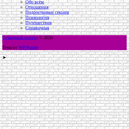
Обо всем
Отношения
Подростковые секции
Психология
Путешествия
Справочная
Семейный портал
© 2026
Тема от
WP Puzzle
➤