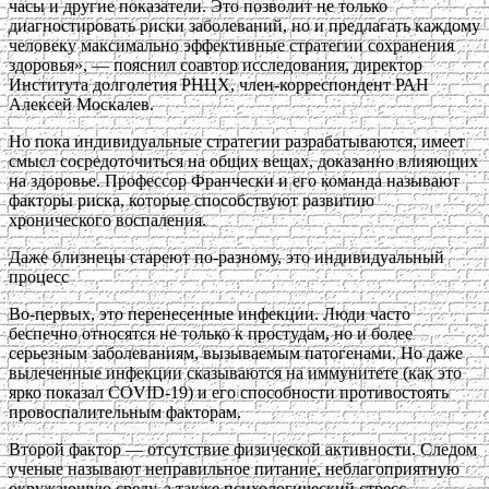
часы и другие показатели. Это позволит не только
диагностировать риски заболеваний, но и предлагать каждому
человеку максимально эффективные стратегии сохранения
здоровья», — пояснил соавтор исследования, директор
Института долголетия РНЦХ, член-корреспондент РАН
Алексей Москалев.
Но пока индивидуальные стратегии разрабатываются, имеет
смысл сосредоточиться на общих вещах, доказанно влияющих
на здоровье. Профессор Франчески и его команда называют
факторы риска, которые способствуют развитию
хронического воспаления.
Даже близнецы стареют по-разному, это индивидуальный
процесс
Во-первых, это перенесенные инфекции. Люди часто
беспечно относятся не только к простудам, но и более
серьезным заболеваниям, вызываемым патогенами. Но даже
вылеченные инфекции сказываются на иммунитете (как это
ярко показал COVID-19) и его способности противостоять
провоспалительным факторам.
Второй фактор — отсутствие физической активности. Следом
ученые называют неправильное питание, неблагоприятную
окружающую среду, а также психологический стресс.