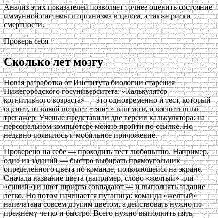
Анализ этих показателей позволяет точнее оценить состояние
иммунной системы и организма в целом, а также риски
смертности.
Проверь себя
Сколько лет мозгу
Новая разработка от Института биологии старения
Нижегородского госуниверситета: «Калькулятор
когнитивного возраста» — это одновременно и тест, который
оценит, на какой возраст «тянет» ваш мозг, и когнитивный
тренажер. Ученые представили две версии калькулятора: на
персональном компьютере можно пройти по ссылке. Но
недавно появилось и мобильное приложение.
Проверено на себе — проходить тест любопытно. Например,
одно из заданий — быстро выбирать прямоугольник
определенного цвета по команде, появляющейся на экране.
Сначала название цвета (например, слово «желтый» или
«синий») и цвет шрифта совпадают — и выполнять задание
легко. Но потом начинается путаница: команда «желтый»
напечатана совсем другим цветом, а действовать нужно по-
прежнему четко и быстро. Всего нужно выполнить пять