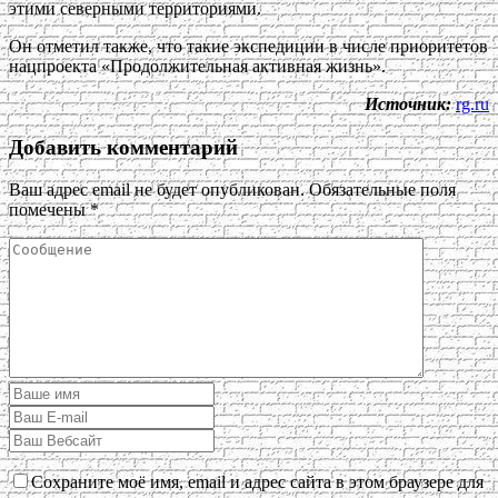
этими северными территориями.
Он отметил также, что такие экспедиции в числе приоритетов
нацпроекта «Продолжительная активная жизнь».
Источник:
rg.ru
Добавить комментарий
Ваш адрес email не будет опубликован.
Обязательные поля
помечены
*
Сохраните моё имя, email и адрес сайта в этом браузере для