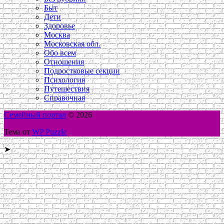
Быт
Дети
Здоровье
Москва
Московская обл.
Обо всем
Отношения
Подростковые секции
Психология
Путешествия
Справочная
Семейный портал
© 2026
Тема от
WP Puzzle
➤