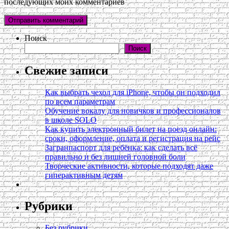
последующих моих комментариев
Поиск
Поиск
Свежие записи
Как выбрать чехол для iPhone, чтобы он подходил
по всем параметрам
Обучение вокалу для новичков и профессионалов
в школе SOLO
Как купить электронный билет на поезд онлайн:
сроки, оформление, оплата и регистрация на рейс
Загранпаспорт для ребёнка: как сделать всё
правильно и без лишней головной боли
Творческие активности, которые подходят даже
гиперактивным детям
Рубрики
Без рубрики