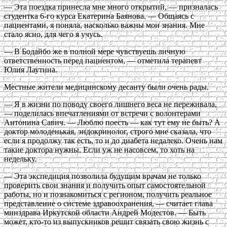
— Эта поездка принесла мне много открытий, — призналась
студентка 6-го курса Екатерина Баянова. — Общаясь с
пациентами, я поняла, насколько важны мои знания. Мне
стало ясно, для чего я учусь.
— В Бодайбо же в полной мере чувствуешь личную
ответственность перед пациентом, — отметила терапевт
Юлия Лаутина.
Местные жители медицинскому десанту были очень рады.
— Я в жизни по поводу своего лишнего веса не переживала,
— поделилась впечатлениями от встречи с волонтерами
Антонина Савич. — Люблю поесть — как тут ему не быть? А
доктор молоденькая, эндокринолог, строго мне сказала, что
если я продолжу так есть, то и до диабета недалеко. Очень нам
такие доктора нужны. Если уж не насовсем, то хоть на
недельку.
— Эта экспедиция позволила будущим врачам не только
проверить свои знания и получить опыт самостоятельной
работы, но и познакомиться с регионом, получить реальное
представление о системе здравоохранения, — считает глава
минздрава Иркутской области Андрей Модестов. — Быть
может, кто-то из выпускников решит связать свою жизнь с