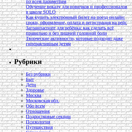
по всем параметрам
Обучение вокалу для новичков и профессионалов
в школе SOLO
Как купить электронный билет на поезд онлайн:
сроки, оформление, оплата и регистрация на рейс
Загранпаспорт для ребёнка: как сделать всё
правильно и без лишней головной боли
Творческие активности, которые подходят даже
гиперактивным детям
Рубрики
Без рубрики
Быт
Дети
Здоровье
Москва
Московская обл.
Обо всем
Отношения
Подростковые секции
Психология
Путешествия