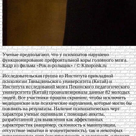
Ученые предполагают, что у психопатов нарушено
функционирование префронтальной коры головного мозга.
Кадр из фильма «Рок-н-рольщик» / © Kinopoisk.ru
Исследовательская группа из Института прикладной
психологии Тяньцзиньского университета (Китай) и
Института исследований мозга Пекинского педагогического
университета (Китай) проанализировала данные 82 молодых
людей. Все участники прошли скрининг, чтобы исключить
медицинские или психические нарушения, которые могли бы
повлиять на результаты. Наличие психопатических черт
характера ученые оценивали с помощью анкеты,
разработанной для выявления как аффективных
характеристик (например, склонность к манипуляции,
отсутствие эмпатии и эгоцентричность), так и некоторых
поведенческих черт (несдержанность и склонность нарушать