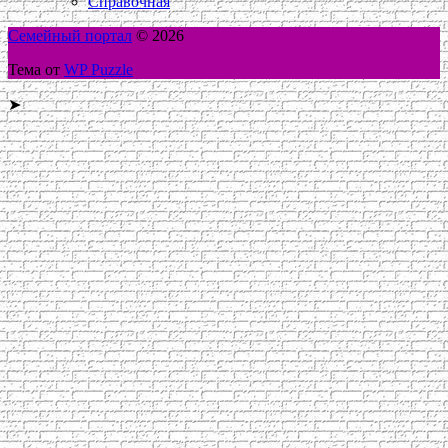
Справочная
Семейный портал
© 2026
Тема от
WP Puzzle
➤