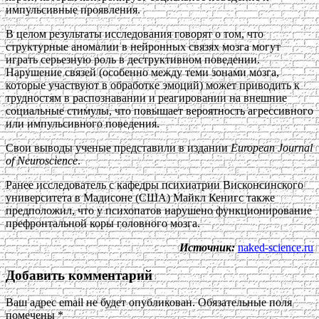
импульсивные проявления.
В целом результаты исследования говорят о том, что
структурные аномалии в нейронных связях мозга могут
играть серьезную роль в деструктивном поведении.
Нарушение связей (особенно между теми зонами мозга,
которые участвуют в обработке эмоций) может приводить к
трудностям в распознавании и реагировании на внешние
социальные стимулы, что повышает вероятность агрессивного
или импульсивного поведения.
Свои выводы ученые представили в издании
European Journal
of Neuroscience
.
Ранее исследователь с кафедры психиатрии Висконсинского
университета в Мадисоне (США) Майкл Кенигс также
предположил, что у психопатов нарушено функционирование
префронтальной коры головного мозга.
Источник:
naked-science.ru
Добавить комментарий
Ваш адрес email не будет опубликован.
Обязательные поля
помечены
*