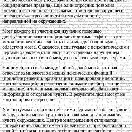
общепринятые правила). Еще один опросник позволил
определить степень так называемого экстернализирующего
поведения — агрессивности и импульсивности,
направленной на окружающих.
Мозг каждого из участников изучали с помощью
диффузионной магнитно-резонансной томографии — этот
метод позволяет исследовать связи между различными
областями мозга. Оказалось, испытуемые с психопатическими
чертами характера отличаются от остальных нарушением
функциональных связей между его ключевыми структурами.
Например, это связи между лобной долей мозга, которая
отвечает за множество высших психических функций
(принятие решений, организация и планирование действий,
контроль эмоций, переключение внимания и абстрактное
мышление) и теменными долями, которые обрабатывают
информацию от органов чувств. В результате люди могут не
контролировать агрессию.
У испытуемых с психопатическими чертами ослаблены связи
между зонами мозга, критически важными для понимания
чувств окружающих. Центр вознаграждения отличается
гиперактивностью, но имеет слабые связи с префронтальной
корой, которая контролирует социальное поведение и