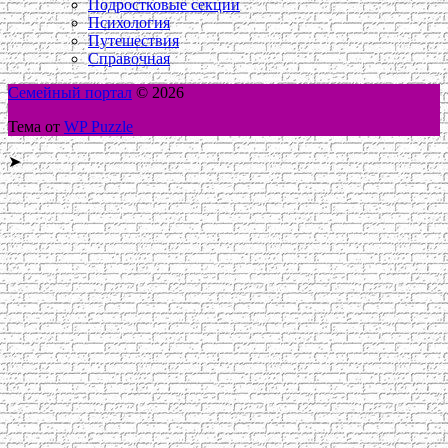
Подростковые секции
Психология
Путешествия
Справочная
Семейный портал
© 2026
Тема от
WP Puzzle
➤