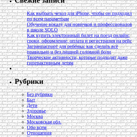
Свежие записи
Как выбрать чехол для iPhone, чтобы он подходил
по всем параметрам
Обучение вокалу для новичков и профессионалов
в школе SOLO
Как купить электронный билет на поезд онлайн:
сроки, оформление, оплата и регистрация на рейс
Загранпаспорт для ребёнка: как сделать всё
правильно и без лишней головной боли
Творческие активности, которые подходят даже
гиперактивным детям
Рубрики
Без рубрики
Быт
Дети
Здоровье
Москва
Московская обл.
Обо всем
Отношения