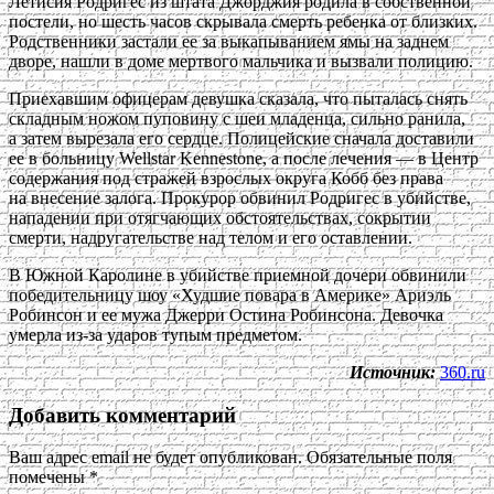
Летисия Родригес из штата Джорджия родила в собственной
постели, но шесть часов скрывала смерть ребенка от близких.
Родственники застали ее за выкапыванием ямы на заднем
дворе, нашли в доме мертвого мальчика и вызвали полицию.
Приехавшим офицерам девушка сказала, что пыталась снять
складным ножом пуповину с шеи младенца, сильно ранила,
а затем вырезала его сердце. Полицейские сначала доставили
ее в больницу Wellstar Kennestone, а после лечения — в Центр
содержания под стражей взрослых округа Кобб без права
на внесение залога. Прокурор обвинил Родригес в убийстве,
нападении при отягчающих обстоятельствах, сокрытии
смерти, надругательстве над телом и его оставлении.
В Южной Каролине в убийстве приемной дочери обвинили
победительницу шоу «Худшие повара в Америке» Ариэль
Робинсон и ее мужа Джерри Остина Робинсона. Девочка
умерла из-за ударов тупым предметом.
Источник:
360.ru
Добавить комментарий
Ваш адрес email не будет опубликован.
Обязательные поля
помечены
*