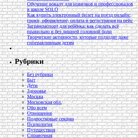
Обучение вокалу для новичков и профессионалов
в школе SOLO
Как купить электронный билет на поезд онлайн:
сроки, оформление, оплата и регистрация на рейс
Загранпаспорт для ребёнка: как сделать всё
правильно и без лишней головной боли
Творческие активности, которые подходят даже
гиперактивным детям
Рубрики
Без рубрики
Быт
Дети
Здоровье
Москва
Московская обл.
Обо всем
Отношения
Подростковые секции
Психология
Путешествия
Справочная