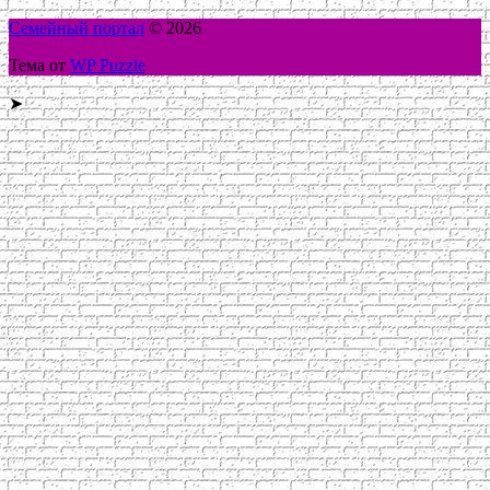
Семейный портал
© 2026
Тема от
WP Puzzle
➤