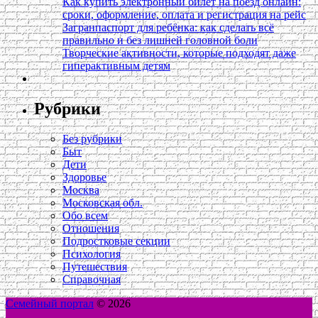
Как купить электронный билет на поезд онлайн:
сроки, оформление, оплата и регистрация на рейс
Загранпаспорт для ребёнка: как сделать всё
правильно и без лишней головной боли
Творческие активности, которые подходят даже
гиперактивным детям
Рубрики
Без рубрики
Быт
Дети
Здоровье
Москва
Московская обл.
Обо всем
Отношения
Подростковые секции
Психология
Путешествия
Справочная
Семейный портал
© 2026