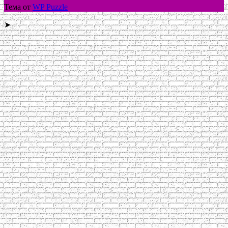
Тема от
WP Puzzle
➤