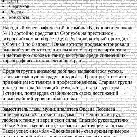
Дети
Серпухов
Россия
конкурсы
Народный хореографический ансамбль «Вдохновение» школы
№ 18 достойно представил Серпухов на престижном
всероссийском конкурсе «Дети России», который проходил
в Сочи с 3 по 6 апреля. Юные артисты продемонстрировали
высокий уровень исполнительского мастерства, артистизм
и настоящую любовь к танцу, выступая среди сильнейших
хореографических коллективов страны.
Средняя группа ансамбля добилась выдающегося успеха,
завоевав главную награду конкурса — Гран-при, что стало
признанием их таланта и профессионализма. Старшая группа
также показала блестящий результат — стала лауреатом
I степени, подтвердив стабильность своих достижений
и высочайший уровень подготовки.
Заместитель главы муниципалитета Оксана Лебедева
подчеркнула: «За этими наградами — ежедневный труд,
любовь к танцу и вера в свои силы. Спасибо руководителю
Ольге Афанасьевой за то, что растит настоящие таланты».
Такой успех ансамбля «Вдохновение» стал ярким примером
плодотворной работы и вдохновением для всех юных