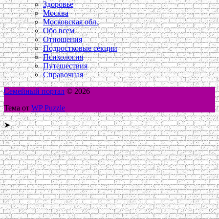
Здоровье
Москва
Московская обл.
Обо всем
Отношения
Подростковые секции
Психология
Путешествия
Справочная
Семейный портал
© 2026
Тема от
WP Puzzle
➤