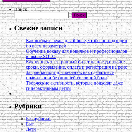
Поиск
Поиск
Свежие записи
Как выбрать чехол для iPhone, чтобы он подходил
по всем параметрам
Обучение вокалу для новичков и профессионалов
в школе SOLO
Как купить электронный билет на поезд онлайн:
сроки, оформление, оплата и регистрация на рейс
Загранпаспорт для ребёнка: как сделать всё
правильно и без лишней головной боли
Творческие активности, которые подходят даже
гиперактивным детям
Рубрики
Без рубрики
Быт
Дети