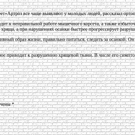
ет»Артроз все чаще выявляют у молодых людей, рассказал орто
дит к неправильной работе мышечного корсета, а также избыточ
е хряща, а при нарушениях осанки быстрее прогрессирует разру
вный образ жизни, правильно питаться, следить за осанкой. Он 
орое приводит к разрушению хрящевой ткани. В числе его симпто
ечены
*