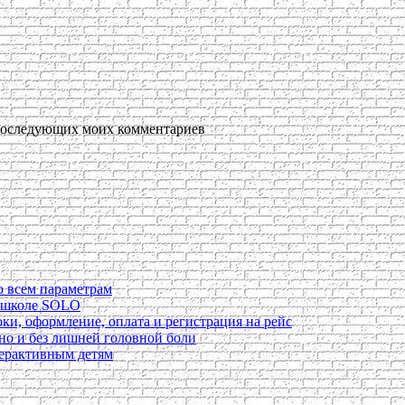
я последующих моих комментариев
о всем параметрам
в школе SOLO
ки, оформление, оплата и регистрация на рейс
ьно и без лишней головной боли
перактивным детям