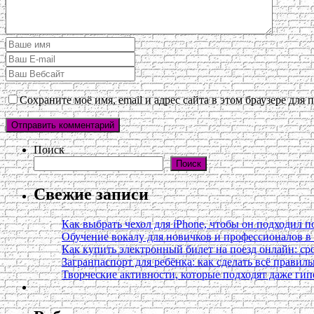
Сохраните моё имя, email и адрес сайта в этом браузере дл
Поиск
Поиск
Свежие записи
Как выбрать чехол для iPhone, чтобы он подходил п
Обучение вокалу для новичков и профессионалов 
Как купить электронный билет на поезд онлайн: сро
Загранпаспорт для ребёнка: как сделать всё правил
Творческие активности, которые подходят даже ги