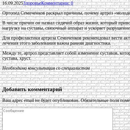
16.09.2025
Здоровье
Комментарии: 0
Ортопед Семиченков раскрыл причины, почему артроз «молоде
В числе причин он назвал сидячий образ жизни, который приво
нагрузку на суставы, связочный аппарат и ускоряет разрушени
Для профилактики артроза Семиченков рекомендовал вести акти
лечения этого заболевания важна ранняя диагностика.
Между те, артроз представляет собой изменение суставов, кот
сустава, хруст.
Необходима консультация со специалистом
Добавить комментарий
Ваш адрес email не будет опубликован.
Обязательные поля пом