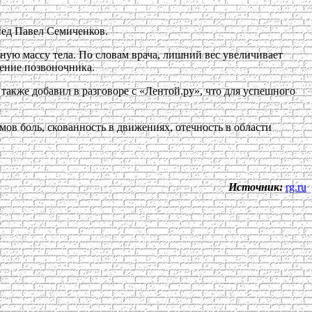
пед Павел Семиченков.
ную массу тела. По словам врача, лишний вес увеличивает
шение позвоночника.
также добавил в разговоре с «Лентой.ру», что для успешного
мов боль, скованность в движениях, отечность в области
Источник:
rg.ru