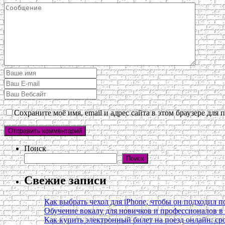
Сохраните моё имя, email и адрес сайта в этом браузере дл
Поиск
Поиск
Свежие записи
Как выбрать чехол для iPhone, чтобы он подходил п
Обучение вокалу для новичков и профессионалов 
Как купить электронный билет на поезд онлайн: сро