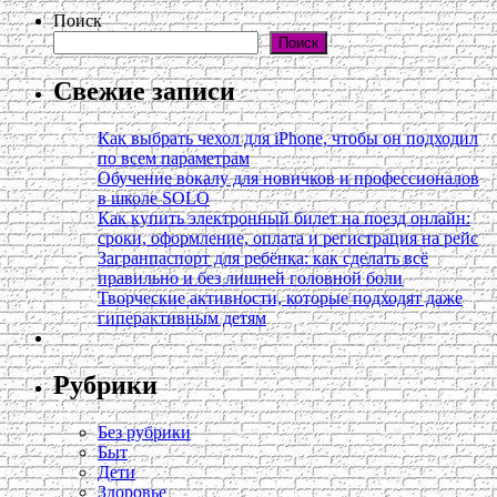
Поиск
Поиск
Свежие записи
Как выбрать чехол для iPhone, чтобы он подходил
по всем параметрам
Обучение вокалу для новичков и профессионалов
в школе SOLO
Как купить электронный билет на поезд онлайн:
сроки, оформление, оплата и регистрация на рейс
Загранпаспорт для ребёнка: как сделать всё
правильно и без лишней головной боли
Творческие активности, которые подходят даже
гиперактивным детям
Рубрики
Без рубрики
Быт
Дети
Здоровье