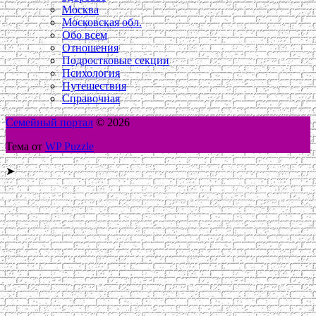
Москва
Московская обл.
Обо всем
Отношения
Подростковые секции
Психология
Путешествия
Справочная
Семейный портал
© 2026
Тема от
WP Puzzle
➤