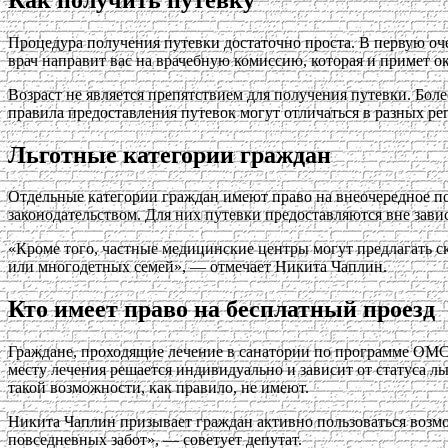
Процедура получения путевки достаточно проста. В первую оче
врач направит вас на врачебную комиссию, которая и примет о
Возраст не является препятствием для получения путевки. Бол
правила предоставления путевок могут отличаться в разных р
Льготные категории граждан
Отдельные категории граждан имеют право на внеочередное по
законодательством. Для них путевки предоставляются вне зави
«Кроме того, частные медицинские центры могут предлагать с
или многодетных семей», — отмечает Никита Чаплин.
Кто имеет право на бесплатный проезд
Граждане, проходящие лечение в санатории по программе ОМС,
месту лечения решается индивидуально и зависит от статуса л
такой возможности, как правило, не имеют.
Никита Чаплин призывает граждан активно пользоваться возмо
повседневных забот», — советует депутат.