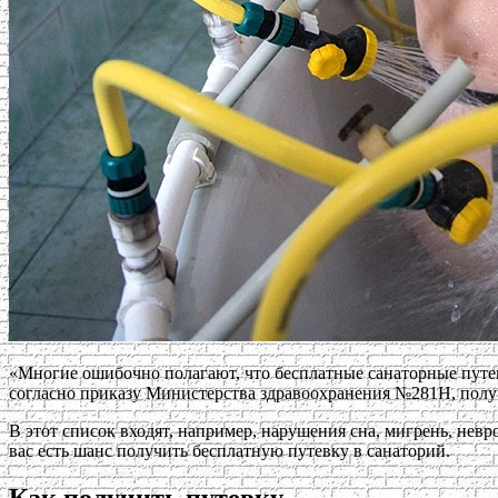
«Многие ошибочно полагают, что бесплатные санаторные путев
согласно приказу Министерства здравоохранения №281Н, полу
В этот список входят, например, нарушения сна, мигрень, невро
вас есть шанс получить бесплатную путевку в санаторий.
Как получить путевку