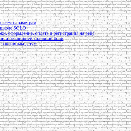
о всем параметрам
в школе SOLO
ки, оформление, оплата и регистрация на рейс
ьно и без лишней головной боли
перактивным детям