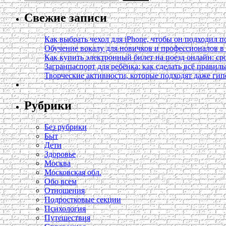
Свежие записи
Как выбрать чехол для iPhone, чтобы он подходил п
Обучение вокалу для новичков и профессионалов 
Как купить электронный билет на поезд онлайн: сро
Загранпаспорт для ребёнка: как сделать всё правил
Творческие активности, которые подходят даже ги
Рубрики
Без рубрики
Быт
Дети
Здоровье
Москва
Московская обл.
Обо всем
Отношения
Подростковые секции
Психология
Путешествия