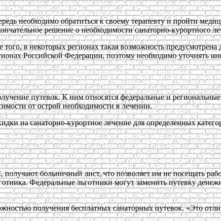
редь необходимо обратиться к своему терапевту и пройти медиц
кончательное решение о необходимости санаторно-курортного ле
ее того, в некоторых регионах такая возможность предусмотрен
егионах Российской Федерации, поэтому необходимо уточнять и
лучение путевок. К ним относятся федеральные и региональные
симости от острой необходимости в лечении.
кидки на санаторно-курортное лечение для определенных катего
 получают больничный лист, что позволяет им не посещать рабо
ьготника. Федеральные льготники могут заменить путевку денеж
жностью получения бесплатных санаторных путевок. «Это отлич