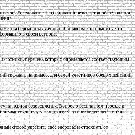
инское обследование. На основании результатов обследования
чения.
а даже для беременных женщин. Однако важно помнить, что
нформацию в своем регионе.
 льготники, перечень которых определяется соответствующим
рий граждан, например, для семей участников боевых действий
ту на период оздоровления. Вопрос о бесплатном проезде к
ной компенсацией, в то время как региональные льготники
ный способ укрепить свое здоровье и отдохнуть от