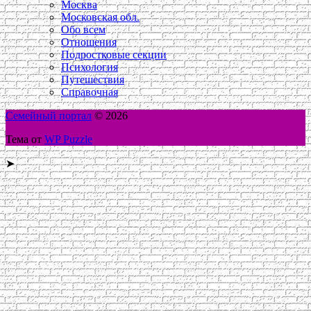
Москва
Московская обл.
Обо всем
Отношения
Подростковые секции
Психология
Путешествия
Справочная
Семейный портал
© 2026
Тема от
WP Puzzle
➤