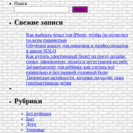
Поиск
Поиск
Свежие записи
Как выбрать чехол для iPhone, чтобы он подходил
по всем параметрам
Обучение вокалу для новичков и профессионалов
в школе SOLO
Как купить электронный билет на поезд онлайн:
сроки, оформление, оплата и регистрация на рейс
Загранпаспорт для ребёнка: как сделать всё
правильно и без лишней головной боли
Творческие активности, которые подходят даже
гиперактивным детям
Рубрики
Без рубрики
Быт
Дети
Здоровье