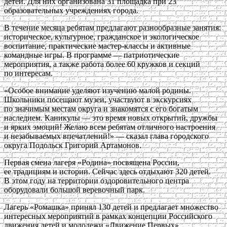
детей. Для них организована 31 площадка при 23
образовательных учреждениях города.
В течение месяца ребятам предлагают разнообразные занятия:
историческое, культурное, гражданское и экологическое
воспитание, практические мастер-классы и активные
командные игры. В программе — патриотические
мероприятия, а также работа более 60 кружков и секций
по интересам.
«Особое внимание уделяют изучению малой родины.
Школьники посещают музеи, участвуют в экскурсиях
по значимым местам округа и знакомятся с его богатым
наследием. Каникулы — это время новых открытий, дружбы
и ярких эмоций! Желаю всем ребятам отличного настроения
и незабываемых впечатлений!» — сказал глава городского
округа Подольск Григорий Артамонов.
Первая смена лагеря «Родина» посвящена России,
ее традициям и истории. Сейчас здесь отдыхают 320 детей.
В этом году на территории оздоровительного центра
оборудовали большой веревочный парк.
Лагерь «Ромашка» принял 130 детей и предлагает множество
интересных мероприятий в рамках концепции Российского
движения детей и молодежи «Движение Первых».