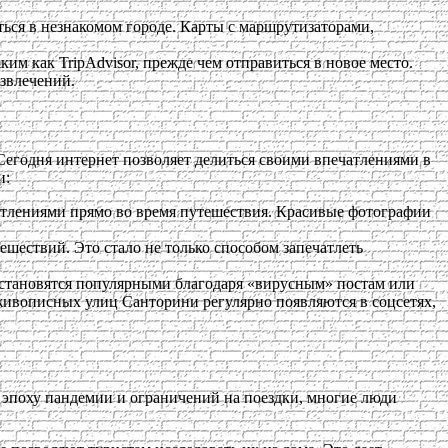
ься в незнакомом городе. Карты с маршрутизаторами,
им как TripAdvisor, прежде чем отправиться в новое место.
звлечений.
Сегодня интернет позволяет делиться своими впечатлениями в
и:
чатлениями прямо во время путешествия. Красивые фотографии
шествий. Это стало не только способом запечатлеть
 становятся популярными благодаря «вирусным» постам или
живописных улиц Санторини регулярно появляются в соцсетях,
В эпоху пандемии и ограничений на поездки, многие люди