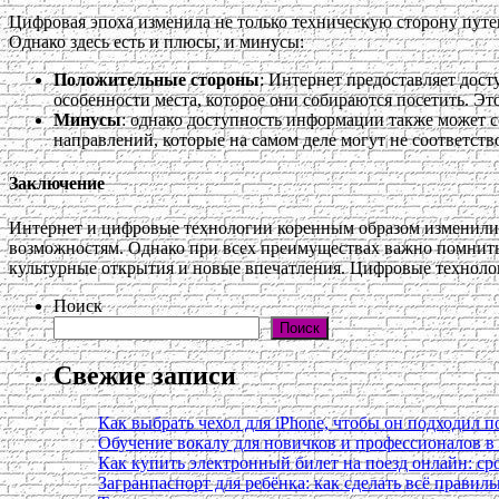
Цифровая эпоха изменила не только техническую сторону путеш
Однако здесь есть и плюсы, и минусы:
Положительные стороны
: Интернет предоставляет дост
особенности места, которое они собираются посетить. Э
Минусы
: однако доступность информации также может 
направлений, которые на самом деле могут не соответств
Заключение
Интернет и цифровые технологии коренным образом изменили
возможностям. Однако при всех преимуществах важно помнить,
культурные открытия и новые впечатления. Цифровые технолог
Поиск
Поиск
Свежие записи
Как выбрать чехол для iPhone, чтобы он подходил п
Обучение вокалу для новичков и профессионалов 
Как купить электронный билет на поезд онлайн: сро
Загранпаспорт для ребёнка: как сделать всё правил