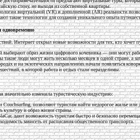
ие достопримечательности предлагают виртуальные туры, которые
йскую стену, не выходя из собственной квартиры.
нологии виртуальной (VR) и дополненной (AR) реальности позво
ают такие технологии для создания уникального опыта путешес
я одновременно
вий. Интернет открыл новые возможности для тех, кто хочет п
ей выбирают образ жизни цифрового кочевника — они могут рабо
такие люди могут жить несколько месяцев в одной стране, а за
ородах и на экзотических направлениях начали появляться ковор
шествий, в которой работа и отдых стали неразделимы.
ая значительно изменила туристическую индустрию:
 и Couchsurfing, позволяют туристам найти недорогое жилье или 
ь культуру и образ жизни страны.
aBlaCar, дают возможность туристам быстро и безопасно перемеща
ходимость зависеть от расписания общественного транспорта.