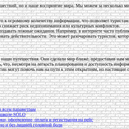
ествий, но и наше восприятие мира. Мы можем за несколько мин
уп к огромному количеству информации, что позволяет туристам
то снижает риск недопонимания или культурных конфликтов.
создавать ложные ожидания. Например, в интернете часто публ
овать действительности. Это может разочаровать туристов, кото
 наши путешествия. Они сделали мир ближе, предоставив нам м
 что, несмотря на легкость планирования и доступность инфор
ии могут помочь нам на пути к этим открытиям, но настоящие о
о всем параметрам
в школе SOLO
ки, оформление, оплата и регистрация на рейс
ьно и без лишней головной боли