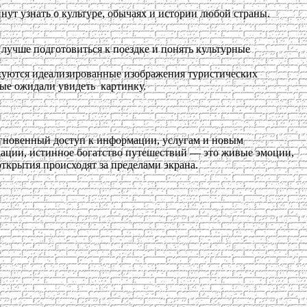
ут узнать о культуре, обычаях и истории любой страны.
 лучше подготовиться к поездке и понять культурные
икуются идеализированные изображения туристических
рые ожидали увидеть картинку.
гновенный доступ к информации, услугам и новым
мации, истинное богатство путешествий — это живые эмоции,
ткрытия происходят за пределами экрана.