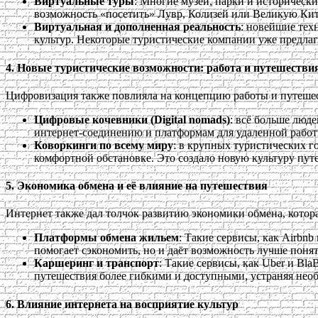
Виртуальные туры
: Многие музеи, парки и историческ
возможность «посетить» Лувр, Колизей или Великую Кита
Виртуальная и дополненная реальность
: новейшие тех
культур. Некоторые туристические компании уже предлаг
4.
Новые туристические возможности: работа и путешестви
Цифровизация также повлияла на концепцию работы и путешест
Цифровые кочевники (Digital nomads)
: всё больше люд
интернет-соединению и платформам для удаленной работы 
Коворкинги по всему миру
: в крупных туристических г
комфортной обстановке. Это создало новую культуру путе
5.
Экономика обмена и её влияние на путешествия
Интернет также дал толчок развитию экономики обмена, котор
Платформы обмена жильем
: Такие сервисы, как Airbnb
помогает сэкономить, но и даёт возможность лучше понят
Каршеринг и транспорт
: Такие сервисы, как Uber и Bl
путешествия более гибкими и доступными, устраняя необ
6.
Влияние интернета на восприятие культур