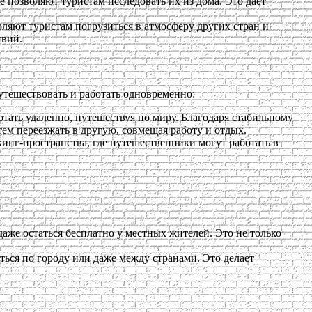
 позволяют туристам исследовать их из дома. Это дает
ляют туристам погрузиться в атмосферу других стран и
твий.
утешествовать и работать одновременно:
тать удаленно, путешествуя по миру. Благодаря стабильному
тем переезжать в другую, совмещая работу и отдых.
кинг-пространства, где путешественники могут работать в
даже остаться бесплатно у местных жителей. Это не только
ться по городу или даже между странами. Это делает