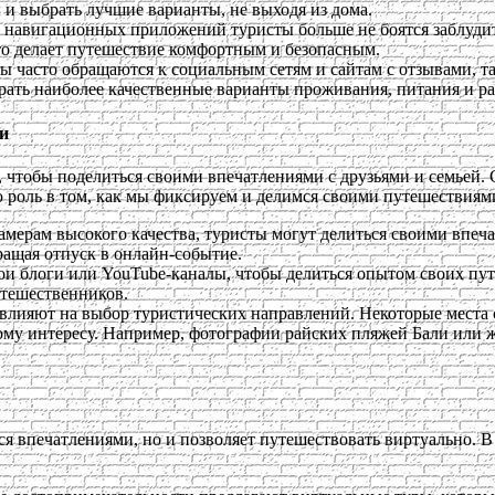
и выбрать лучшие варианты, не выходя из дома.
х навигационных приложений туристы больше не боятся заблудит
о делает путешествие комфортным и безопасным.
ы часто обращаются к социальным сетям и сайтам с отзывами, так
рать наиболее качественные варианты проживания, питания и ра
и
чтобы поделиться своими впечатлениями с друзьями и семьей. 
 роль в том, как мы фиксируем и делимся своими путешествиям
камерам высокого качества, туристы могут делиться своими впе
ращая отпуск в онлайн-событие.
ои блоги или YouTube-каналы, чтобы делиться опытом своих путе
утешественников.
о влияют на выбор туристических направлений. Некоторые места
му интересу. Например, фотографии райских пляжей Бали или 
ся впечатлениями, но и позволяет путешествовать виртуально. 