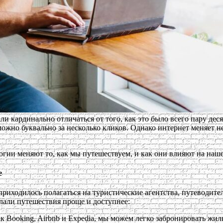
ли кардинально отличаться от того, как это было всего пару дес
жно буквально за несколько кликов. Однако интернет меняет не
огии меняют то, как мы путешествуем, и как они влияют на наш
е
приходилось полагаться на туристические агентства, путеводите
лали путешествия проще и доступнее:
ак Booking, Airbnb и Expedia, мы можем легко забронировать жи