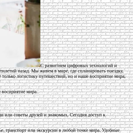
С развитием цифровых технологий и
ятилетий назад. Мы живем в мире, где спланировать поездку,
 только логистику путешествий, но и наше восприятие мира,
е восприятие мира.
ли или советы друзей и знакомых. Сегодня доступ к
лье, транспорт или экскурсии в любой точке мира. Удобные