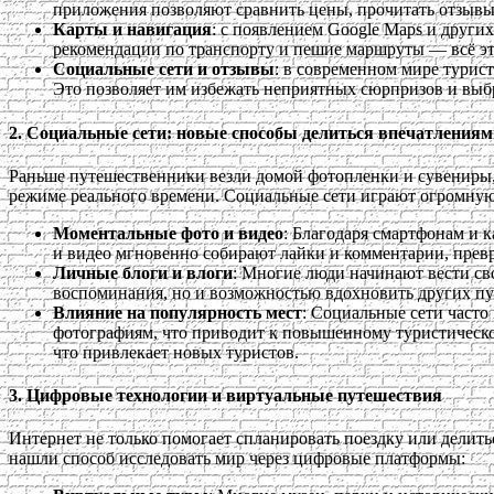
приложения позволяют сравнить цены, прочитать отзывы 
Карты и навигация
: с появлением Google Maps и други
рекомендации по транспорту и пешие маршруты — всё эт
Социальные сети и отзывы
: в современном мире турист
Это позволяет им избежать неприятных сюрпризов и выб
2.
Социальные сети: новые способы делиться впечатлениям
Раньше путешественники везли домой фотопленки и сувениры, 
режиме реального времени. Социальные сети играют огромную
Моментальные фото и видео
: Благодаря смартфонам и 
и видео мгновенно собирают лайки и комментарии, прев
Личные блоги и влоги
: Многие люди начинают вести св
воспоминания, но и возможностью вдохновить других п
Влияние на популярность мест
: Социальные сети част
фотографиям, что приводит к повышенному туристическо
что привлекает новых туристов.
3.
Цифровые технологии и виртуальные путешествия
Интернет не только помогает спланировать поездку или делить
нашли способ исследовать мир через цифровые платформы: