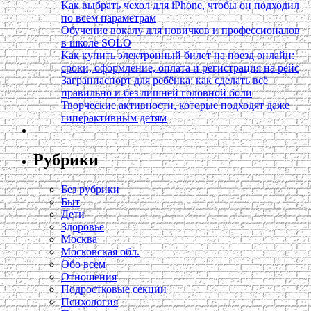
Как выбрать чехол для iPhone, чтобы он подходил
по всем параметрам
Обучение вокалу для новичков и профессионалов
в школе SOLO
Как купить электронный билет на поезд онлайн:
сроки, оформление, оплата и регистрация на рейс
Загранпаспорт для ребёнка: как сделать всё
правильно и без лишней головной боли
Творческие активности, которые подходят даже
гиперактивным детям
Рубрики
Без рубрики
Быт
Дети
Здоровье
Москва
Московская обл.
Обо всем
Отношения
Подростковые секции
Психология