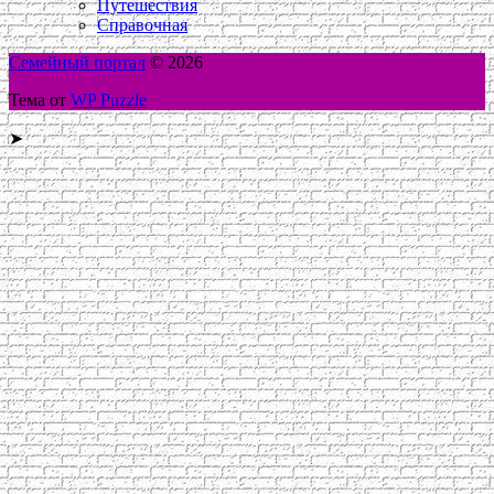
Путешествия
Справочная
Семейный портал
© 2026
Тема от
WP Puzzle
➤