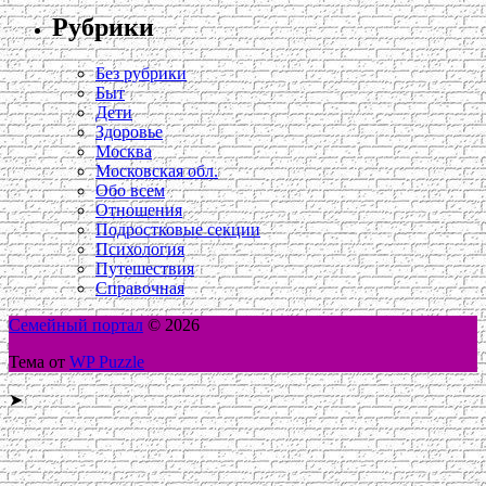
Рубрики
Без рубрики
Быт
Дети
Здоровье
Москва
Московская обл.
Обо всем
Отношения
Подростковые секции
Психология
Путешествия
Справочная
Семейный портал
© 2026
Тема от
WP Puzzle
➤