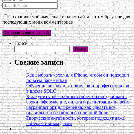
Сохраните моё имя, email и адрес сайта в этом браузере для
последующих моих комментариев
Поиск
Поиск
Свежие записи
Как выбрать чехол для iPhone, чтобы он подходил
по всем параметрам
Обучение вокалу для новичков и профессионалов
в школе SOLO
Как купить электронный билет на поезд онлайн:
сроки, оформление, оплата и регистрация на рейс
Загранпаспорт для ребёнка: как сделать всё
правильно и без лишней головной боли
Творческие активности, которые подходят даже
гиперактивным детям