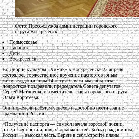
Фото: Пресс-служба администрации городского
округа Воскресенск
Подмосковье
Паспорта
Дети
Воскресенск
Во Дворце культуры «Химик» в Воскресенске 22 апреля
состоялось торжественное вручение паспортов юным
жителям, достигшим 14-летия. С важным событием
подростков поздравили председатель Совета депутатов
Сергей Матвиенко и заместитель главы городского округа
Ольга Коротеева.
Они пожелали ребятам успехов и достойно нести звание
гражданина России.
«Получение паспорта — символ начала взрослой жизни,
ответственности и новых возможностей. Быть гражданином
России — высокая честь. Верьте в себя, стройте планы