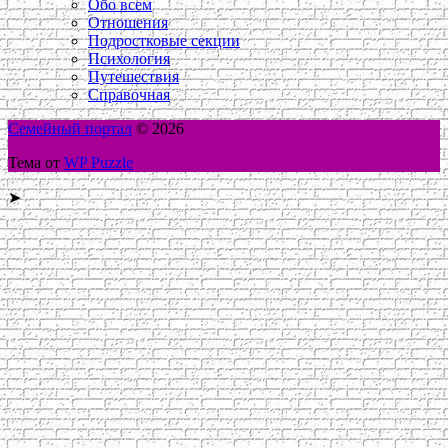
Обо всем
Отношения
Подростковые секции
Психология
Путешествия
Справочная
Семейный портал
© 2026
Тема от
WP Puzzle
➤