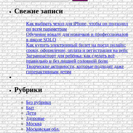
Свежие записи
Как выбрать чехол для iPhone, чтобы он подходил
по всем параметрам
Обучение вокалу для новичков и профессионалов
в школе SOLO
Как купить электронный билет на поезд онлайн:
сроки, оформление, оплата и регистрация на рейс
Загранпаспорт для ребёнка: как сделать всё
правильно и без лишней головной боли
Творческие активности, которые подходят даже
гиперактивным детям
Рубрики
Без рубрики
Быт
Дети
Здоровье
Москва
Московская обл.