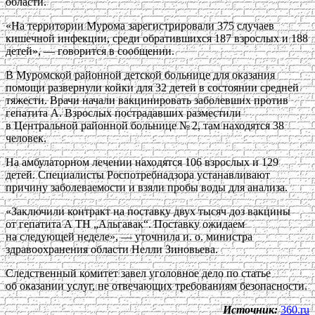
области.
«На территории Мурома зарегистрировали 375 случаев
кишечной инфекции, среди обратившихся 187 взрослых и 188
детей», — говорится в сообщении.
В Муромской районной детской больнице для оказания
помощи развернули койки для 32 детей в состоянии средней
тяжести. Врачи начали вакцинировать заболевших против
гепатита А. Взрослых пострадавших разместили
в Центральной районной больнице № 2, там находятся 38
человек.
На амбулаторном лечении находятся 106 взрослых и 129
детей. Специалисты Роспотребнадзора устанавливают
причину заболеваемости и взяли пробы воды для анализа.
«Заключили контракт на поставку двух тысяч доз вакцины
от гепатита А ТН „Альгавак“. Поставку ожидаем
на следующей неделе», — уточнила и. о. министра
здравоохранения области Нелли Зиновьева.
Следственный комитет завел уголовное дело по статье
об оказании услуг, не отвечающих требованиям безопасности.
Источник:
360.ru