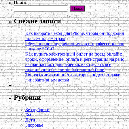
Поиск
Поиск
Свежие записи
Как выбрать чехол для iPhone, чтобы он подходил
по всем параметрам
Обучение вокалу для новичков и профессионалов
в школе SOLO
Как купить электронный билет на поезд онлайн:
сроки, оформление, оплата и регистрация на рейс
Загранпаспорт для ребёнка: как сделать всё
правильно и без лишней головной боли
Творческие активности, которые подходят даже
гиперактивным детям
Рубрики
Без рубрики
Быт
Дети
Здоровье