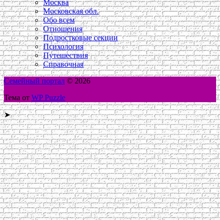
Москва
Московская обл.
Обо всем
Отношения
Подростковые секции
Психология
Путешествия
Справочная
Семейный портал
© 2026
Тема от
WP Puzzle
➤