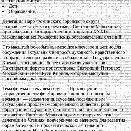
Наро-Фоминск
Дети
Образование
Делегация Наро-Фоминского городского округа,
возглавляемая заместителем главы Светланой Малыхиной,
приняла участие в торжественном открытии XXXIV
Международных Рождественских образовательных чтений.
Это масштабное событие, имеющее ключевое значение для
обсуждения актуальных вопросов духовного, нравственного
и образовательного развития, собрало в зале Государственного
Кремлевского дворца более пяти тысяч участников.
На открытии форума присутствовал Святейший Патриарх
Московский и всея Руси Кирилл, который выступил
с основным докладом.
Тема форума в текущем году — «Просвещение
и нравственность: формирование личности и вызовы
времени» — задала тон дискуссиям, посвященным
актуальным проблемам современного общества, роли
образования и духовных ценностей в воспитании молодого
поколения. Светлана Малыхина, комментируя участие
делегации в Чтениях, подчеркнула их важность для развития
образовательной и просветительской деятельности
на территории Наро-Фоминского городского округа: