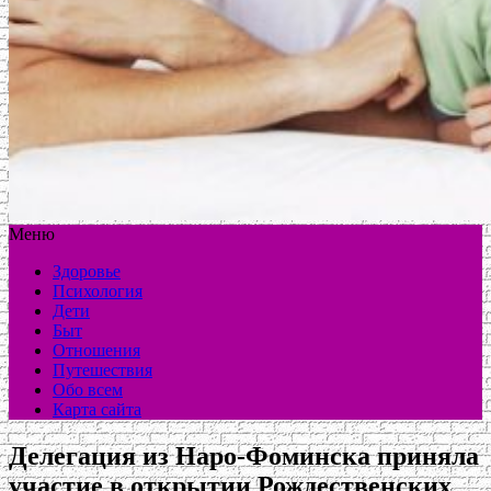
Меню
Здоровье
Психология
Дети
Быт
Отношения
Путешествия
Обо всем
Карта сайта
Делегация из Наро-Фоминска приняла
участие в открытии Рождественских