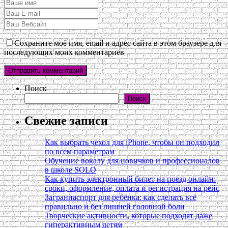
Сохраните моё имя, email и адрес сайта в этом браузере для
последующих моих комментариев
Поиск
Поиск
Свежие записи
Как выбрать чехол для iPhone, чтобы он подходил
по всем параметрам
Обучение вокалу для новичков и профессионалов
в школе SOLO
Как купить электронный билет на поезд онлайн:
сроки, оформление, оплата и регистрация на рейс
Загранпаспорт для ребёнка: как сделать всё
правильно и без лишней головной боли
Творческие активности, которые подходят даже
гиперактивным детям