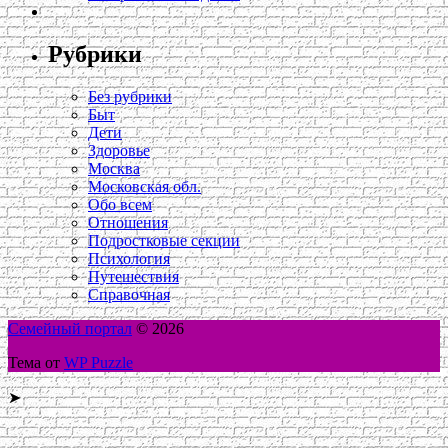
Рубрики
Без рубрики
Быт
Дети
Здоровье
Москва
Московская обл.
Обо всем
Отношения
Подростковые секции
Психология
Путешествия
Справочная
Семейный портал
© 2026
Тема от
WP Puzzle
➤