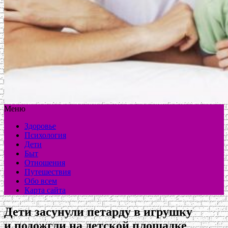
Меню
Здоровье
Психология
Дети
Быт
Отношения
Путешествия
Обо всем
Карта сайта
Дети засунули петарду в игрушку
и подожгли на детской площадке