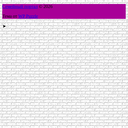
Семейный портал
© 2026
Тема от
WP Puzzle
➤