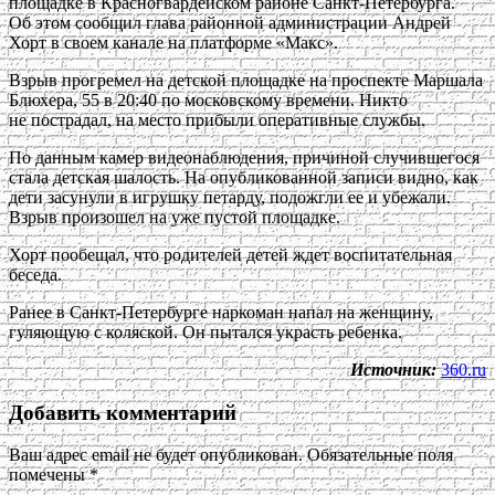
площадке в Красногвардейском районе Санкт-Петербурга.
Об этом сообщил глава районной администрации Андрей
Хорт в своем канале на платформе «Макс».
Взрыв прогремел на детской площадке на проспекте Маршала
Блюхера, 55 в 20:40 по московскому времени. Никто
не пострадал, на место прибыли оперативные службы.
По данным камер видеонаблюдения, причиной случившегося
стала детская шалость. На опубликованной записи видно, как
дети засунули в игрушку петарду, подожгли ее и убежали.
Взрыв произошел на уже пустой площадке.
Хорт пообещал, что родителей детей ждет воспитательная
беседа.
Ранее в Санкт-Петербурге наркоман напал на женщину,
гуляющую с коляской. Он пытался украсть ребенка.
Источник:
360.ru
Добавить комментарий
Ваш адрес email не будет опубликован.
Обязательные поля
помечены
*