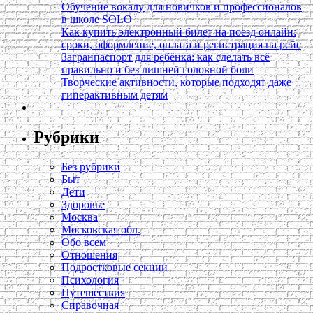
Обучение вокалу для новичков и профессионалов
в школе SOLO
Как купить электронный билет на поезд онлайн:
сроки, оформление, оплата и регистрация на рейс
Загранпаспорт для ребёнка: как сделать всё
правильно и без лишней головной боли
Творческие активности, которые подходят даже
гиперактивным детям
Рубрики
Без рубрики
Быт
Дети
Здоровье
Москва
Московская обл.
Обо всем
Отношения
Подростковые секции
Психология
Путешествия
Справочная