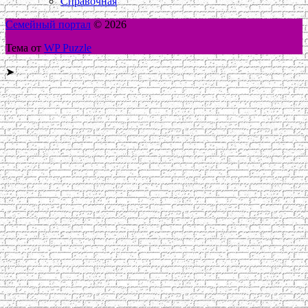
Справочная
Семейный портал
© 2026
Тема от
WP Puzzle
➤