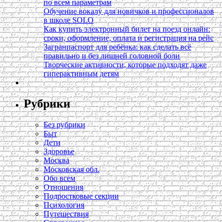
по всем параметрам
Обучение вокалу для новичков и профессионалов
в школе SOLO
Как купить электронный билет на поезд онлайн:
сроки, оформление, оплата и регистрация на рейс
Загранпаспорт для ребёнка: как сделать всё
правильно и без лишней головной боли
Творческие активности, которые подходят даже
гиперактивным детям
Рубрики
Без рубрики
Быт
Дети
Здоровье
Москва
Московская обл.
Обо всем
Отношения
Подростковые секции
Психология
Путешествия