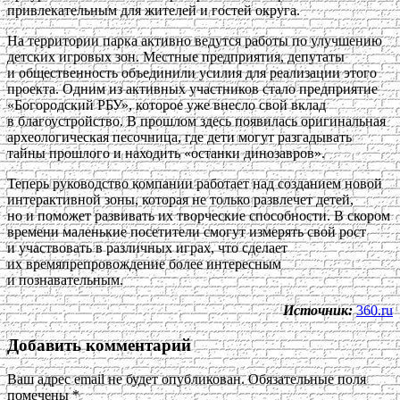
привлекательным для жителей и гостей округа.
На территории парка активно ведутся работы по улучшению
детских игровых зон. Местные предприятия, депутаты
и общественность объединили усилия для реализации этого
проекта. Одним из активных участников стало предприятие
«Богородский РБУ», которое уже внесло свой вклад
в благоустройство. В прошлом здесь появилась оригинальная
археологическая песочница, где дети могут разгадывать
тайны прошлого и находить «останки динозавров».
Теперь руководство компании работает над созданием новой
интерактивной зоны, которая не только развлечет детей,
но и поможет развивать их творческие способности. В скором
времени маленькие посетители смогут измерять свой рост
и участвовать в различных играх, что сделает
их времяпрепровождение более интересным
и познавательным.
Источник:
360.ru
Добавить комментарий
Ваш адрес email не будет опубликован.
Обязательные поля
помечены
*