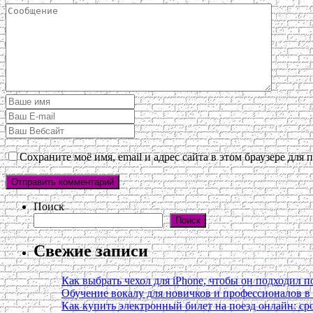
Сохраните моё имя, email и адрес сайта в этом браузере дл
Поиск
Поиск
Свежие записи
Как выбрать чехол для iPhone, чтобы он подходил п
Обучение вокалу для новичков и профессионалов 
Как купить электронный билет на поезд онлайн: сро