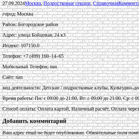
27.09.2024
Москва
,
Подростковые секции
,
Справочная
Коммента
город: Москва
Район: Богородское район
Адрес: улица Бойцовая, 24 к3
Индекс: 107150.0
Телефон: +7 (499) 160‒14‒65
Мобильный Телефон: nan
Сайт: nan
вид деятельности: Детские / подростковые клубы, Культурно-
Время работы: Пн: с 09:00 до 21:00, Вт: с 09:00 до 21:00, Ср: с 09
Способ оплаты: Оплата картой, Наличный расчёт, Оплата через
Добавить комментарий
Ваш адрес email не будет опубликован.
Обязательные поля пом