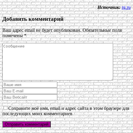
Источник:
rg.ru
Добавить комментарий
Ваш адрес email не будет опубликован.
Обязательные поля
помечены
*
Сохраните моё имя, email и адрес сайта в этом браузере для
последующих моих комментариев