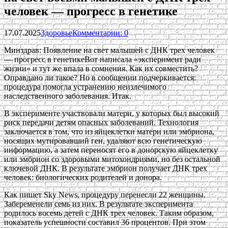
человек — прогресс в генетике
17.07.2025
Здоровье
Комментарии: 0
Минздрав: Появление на свет малышей с ДНК трех человек
— прогресс в генетикеВот написала «эксперимент ради
жизни» и тут же впала в сомнения. Как их совместить?
Оправдано ли такое? Но в сообщении подчеркивается:
процедура помогла устранению неизлечимого
наследственного заболевания. Итак.
В эксперименте участвовали матери, у которых был высокий
риск передачи детям опасных заболеваний. Технология
заключается в том, что из яйцеклетки матери или эмбриона,
носящих мутировавший ген, удаляют всю генетическую
информацию, а затем переносят его в донорскую яйцеклетку
или эмбрион со здоровыми митохондриями, но без остальной
ключевой ДНК. В результате эмбрион получает ДНК трех
человек: биологических родителей и донора.
Как пишет Sky News, процедуру перенесли 22 женщины.
Забеременели семь из них. В результате эксперимента
родилось восемь детей с ДНК трех человек. Таким образом,
показатель успешности составил 36 процентов. При этом