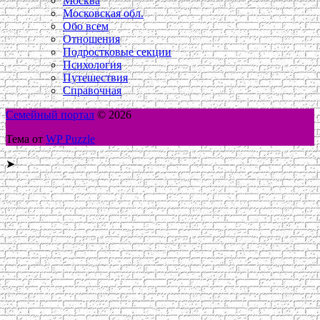
Москва
Московская обл.
Обо всем
Отношения
Подростковые секции
Психология
Путешествия
Справочная
Семейный портал
© 2026
Тема от
WP Puzzle
➤