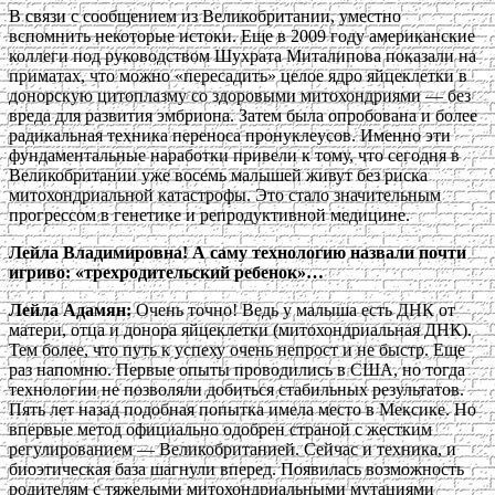
В связи с сообщением из Великобритании, уместно
вспомнить некоторые истоки. Еще в 2009 году американские
коллеги под руководством Шухрата Миталипова показали на
приматах, что можно «пересадить» целое ядро яйцеклетки в
донорскую цитоплазму со здоровыми митохондриями — без
вреда для развития эмбриона. Затем была опробована и более
радикальная техника переноса пронуклеусов. Именно эти
фундаментальные наработки привели к тому, что сегодня в
Великобритании уже восемь малышей живут без риска
митохондриальной катастрофы. Это стало значительным
прогрессом в генетике и репродуктивной медицине.
Лейла Владимировна! А саму технологию назвали почти
игриво: «трехродительский ребенок»…
Лейла Адамян:
Очень точно! Ведь у малыша есть ДНК от
матери, отца и донора яйцеклетки (митохондриальная ДНК).
Тем более, что путь к успеху очень непрост и не быстр. Еще
раз напомню. Первые опыты проводились в США, но тогда
технологии не позволяли добиться стабильных результатов.
Пять лет назад подобная попытка имела место в Мексике. Но
впервые метод официально одобрен страной с жестким
регулированием — Великобританией. Сейчас и техника, и
биоэтическая база шагнули вперед. Появилась возможность
родителям с тяжелыми митохондриальными мутациями