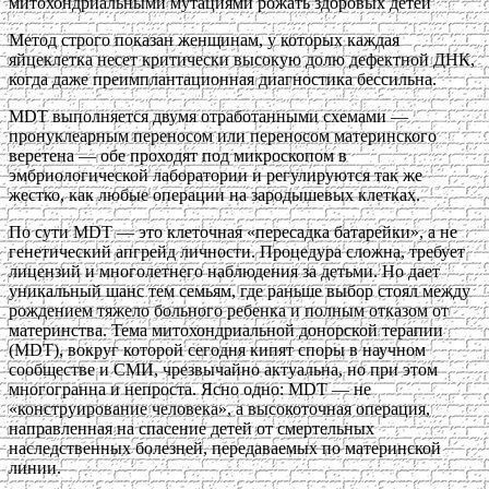
митохондриальными мутациями рожать здоровых детей
Метод строго показан женщинам, у которых каждая
яйцеклетка несет критически высокую долю дефектной ДНК,
когда даже преимплантационная диагностика бессильна.
MDT выполняется двумя отработанными схемами —
пронуклеарным переносом или переносом материнского
веретена — обе проходят под микроскопом в
эмбриологической лаборатории и регулируются так же
жестко, как любые операции на зародышевых клетках.
По сути MDT — это клеточная «пересадка батарейки», а не
генетический апгрейд личности. Процедура сложна, требует
лицензий и многолетнего наблюдения за детьми. Но дает
уникальный шанс тем семьям, где раньше выбор стоял между
рождением тяжело больного ребенка и полным отказом от
материнства. Тема митохондриальной донорской терапии
(MDT), вокруг которой сегодня кипят споры в научном
сообществе и СМИ, чрезвычайно актуальна, но при этом
многогранна и непроста. Ясно одно: MDT — не
«конструирование человека», а высокоточная операция,
направленная на спасение детей от смертельных
наследственных болезней, передаваемых по материнской
линии.