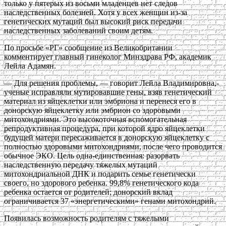
только у пятерых из восьми младенцев нет следов
наследственных болезней. Хотя у всех женщин из-за
генетических мутаций был высокий риск передачи
наследственных заболеваний своим детям.
По просьбе «РГ» сообщение из Великобритании
комментирует главный гинеколог Минздрава РФ, академик
Лейла Адамян.
— Для решения проблемы, — говорит Лейла Владимировна,-
ученые исправляли мутировавшие гены, взяв генетический
материал из яйцеклетки или эмбриона и перенеся его в
донорскую яйцеклетку или эмбрион со здоровыми
митохондриями. Это высокоточная вспомогательная
репродуктивная процедура, при которой ядро яйцеклетки
будущей матери пересаживается в донорскую яйцеклетку с
полностью здоровыми митохондриями, после чего проводится
обычное ЭКО. Цель одна-единственная: разорвать
наследственную передачу тяжелых мутаций
митохондриальной ДНК и подарить семье генетически
своего, но здорового ребенка. 99,8% генетического кода
ребенка остается от родителей; донорский вклад
ограничивается 37 «энергетическими» генами митохондрий.
Появилась возможность родителям с тяжелыми