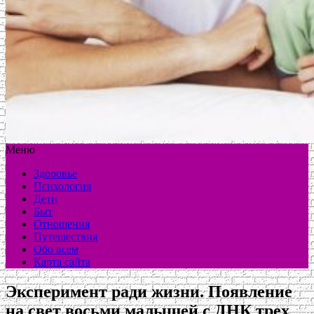
Меню
Здоровье
Психология
Дети
Быт
Отношения
Путешествия
Обо всем
Карта сайта
Эксперимент ради жизни. Появление
на свет восьми малышей с ДНК трех