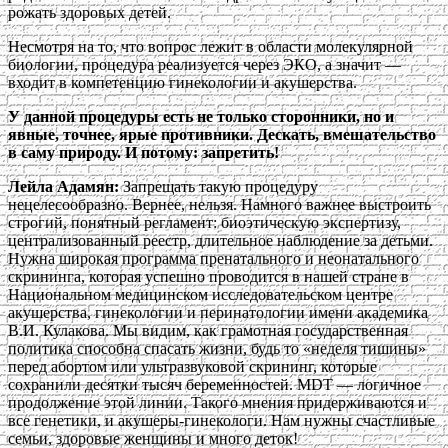
рожать здоровых детей.
Несмотря на то, что вопрос лежит в области молекулярной
биологии, процедура реализуется через ЭКО, а значит —
входит в компетенцию гинекологии и акушерства.
У данной процедуры есть не только сторонники, но и
явные, точнее, ярые противники. Дескать, вмешательство
в саму природу. И потому: запретить!
Лейла Адамян:
Запрещать такую процедуру
нецелесообразно. Вернее, нельзя. Намного важнее выстроить
строгий, понятный регламент: биоэтическую экспертизу,
централизованный реестр, длительное наблюдение за детьми.
Нужна широкая программа пренатального и неонатального
скрининга, которая успешно проводится в нашей стране в
Национальном медицинском исследовательском центре
акушерства, гинекологии и перинатологии имени академика
В.И. Кулакова. Мы видим, как грамотная государственная
политика способна спасать жизни, будь то «неделя тишины»
перед абортом или ультразвуковой скрининг, которые
сохранили десятки тысяч беременностей. MDT — логичное
продолжение этой линии. Такого мнения придерживаются и
все генетики, и акушеры-гинекологи. Нам нужны счастливые
семьи, здоровые женщины и много деток!