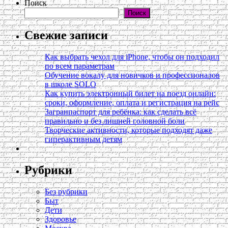
Поиск
Поиск
Свежие записи
Как выбрать чехол для iPhone, чтобы он подходил
по всем параметрам
Обучение вокалу для новичков и профессионалов
в школе SOLO
Как купить электронный билет на поезд онлайн:
сроки, оформление, оплата и регистрация на рейс
Загранпаспорт для ребёнка: как сделать всё
правильно и без лишней головной боли
Творческие активности, которые подходят даже
гиперактивным детям
Рубрики
Без рубрики
Быт
Дети
Здоровье