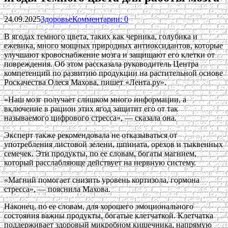
24.09.2025
Здоровье
Комментарии: 0
В ягодах темного цвета, таких как черника, голубика и
ежевика, много мощных природных антиоксидантов, которые
улучшают кровоснабжение мозга и защищают его клетки от
повреждения. Об этом рассказала руководитель Центра
компетенций по развитию продукции на растительной основе
Роскачества Олеся Махова, пишет «Лента.ру».
«Наш мозг получает слишком много информации, а
включение в рацион этих ягод защитит его от так
называемого цифрового стресса», — сказала она.
Эксперт также рекомендовала не отказываться от
употребления листовой зелени, шпината, орехов и тыквенных
семечек. Эти продукты, по ее словам, богаты магнием,
который расслабляюще действует на нервную систему.
«Магний помогает снизить уровень кортизола, гормона
стресса», — пояснила Махова.
Наконец, по ее словам, для хорошего эмоционального
состояния важны продукты, богатые клетчаткой. Клетчатка
поддерживает здоровый микробиом кишечника, напрямую