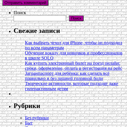
Поиск
Поиск
Свежие записи
Как выбрать чехол для iPhone, чтобы он подходил
по всем параметрам
Обучение вокалу для новичков и профессионалов
в школе SOLO
Как купить электронный билет на поезд онлайн:
сроки, оформление, оплата и регистрация на рейс
Загранпаспорт для ребёнка: как сделать всё
правильно и без лишней головной боли
Творческие активности, которые подходят даже
гиперактивным детям
Рубрики
Без рубрики
Быт