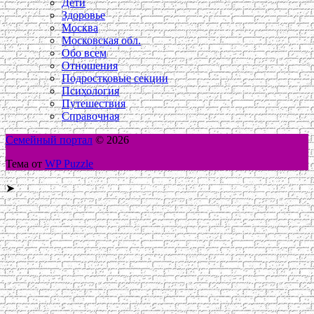
Дети
Здоровье
Москва
Московская обл.
Обо всем
Отношения
Подростковые секции
Психология
Путешествия
Справочная
Семейный портал
© 2026
Тема от
WP Puzzle
➤