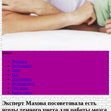
Меню
Здоровье
Психология
Дети
Быт
Отношения
Путешествия
Обо всем
Карта сайта
Эксперт Махова посоветовала есть
ягоды темного цвета для работы мозга