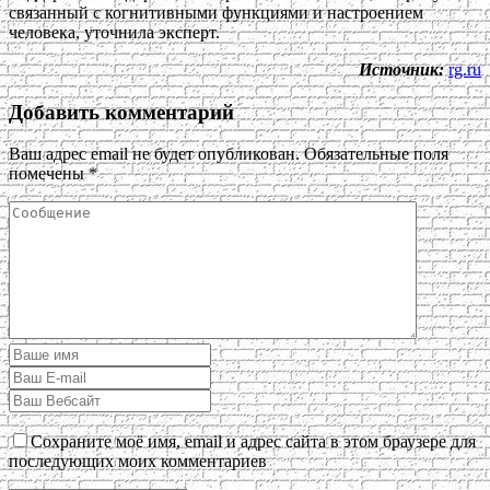
связанный с когнитивными функциями и настроением
человека, уточнила эксперт.
Источник:
rg.ru
Добавить комментарий
Ваш адрес email не будет опубликован.
Обязательные поля
помечены
*
Сохраните моё имя, email и адрес сайта в этом браузере для
последующих моих комментариев