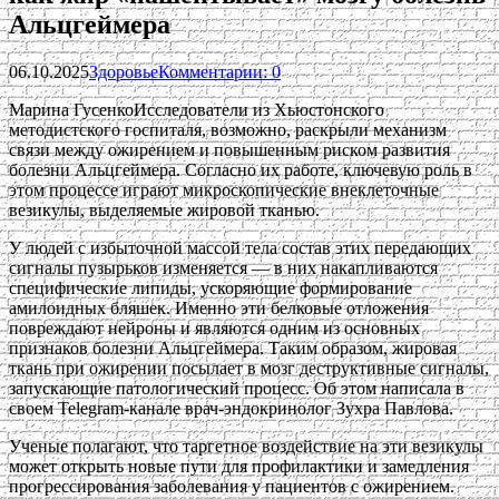
Альцгеймера
06.10.2025
Здоровье
Комментарии: 0
Марина ГусенкоИсследователи из Хьюстонского
методистского госпиталя, возможно, раскрыли механизм
связи между ожирением и повышенным риском развития
болезни Альцгеймера. Согласно их работе, ключевую роль в
этом процессе играют микроскопические внеклеточные
везикулы, выделяемые жировой тканью.
У людей с избыточной массой тела состав этих передающих
сигналы пузырьков изменяется — в них накапливаются
специфические липиды, ускоряющие формирование
амилоидных бляшек. Именно эти белковые отложения
повреждают нейроны и являются одним из основных
признаков болезни Альцгеймера. Таким образом, жировая
ткань при ожирении посылает в мозг деструктивные сигналы,
запускающие патологический процесс. Об этом написала в
своем Telegram-канале врач-эндокринолог Зухра Павлова.
Ученые полагают, что таргетное воздействие на эти везикулы
может открыть новые пути для профилактики и замедления
прогрессирования заболевания у пациентов с ожирением.