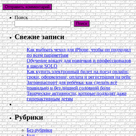
Поиск
Поиск
Свежие записи
Как выбрать чехол для iPhone, чтобы он подходил
по всем параметрам
Обучение вокалу для новичков и профессионалов
в школе SOLO
Как купить электронный билет на поезд онлайн:
сроки, оформление, оплата и регистрация на рейс
Загранпаспорт для ребёнка: как сделать всё
правильно и без лишней головной боли
Творческие активности, которые подходят даже
гиперактивным детям
Рубрики
Без рубрики
Быт