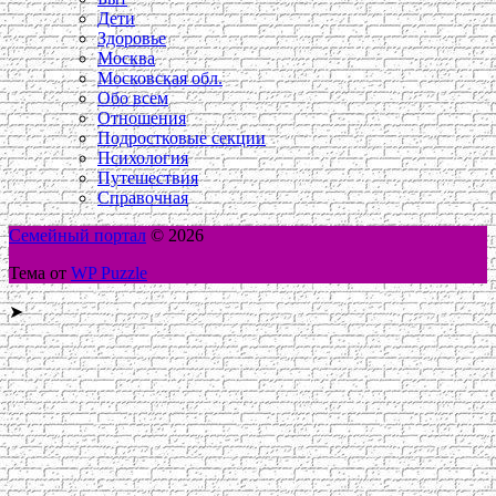
Дети
Здоровье
Москва
Московская обл.
Обо всем
Отношения
Подростковые секции
Психология
Путешествия
Справочная
Семейный портал
© 2026
Тема от
WP Puzzle
➤