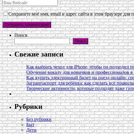
Сохраните моё имя, email и адрес сайта в этом браузере дл
Поиск
Поиск
Свежие записи
Как выбрать чехол для iPhone, чтобы он подходил п
Обучение вокалу для новичков и профессионалов 
Как купить электронный билет на поезд онлайн: сро
Загранпаспорт для ребёнка: как сделать всё правил
Творческие активности, которые подходят даже ги
Рубрики
Без рубрики
Быт
Дети