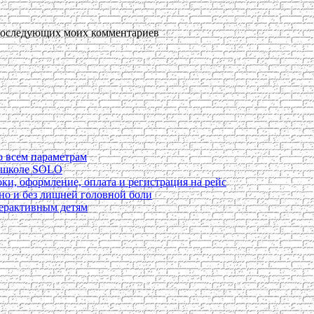
я последующих моих комментариев
о всем параметрам
в школе SOLO
ки, оформление, оплата и регистрация на рейс
ьно и без лишней головной боли
перактивным детям