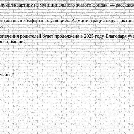
 получил квартиру из муниципального жилого фонда», — расска
ную жизнь в комфортных условиях. Администрация округа активн
ье.
попечения родителей будет продолжена в 2025 году. Благодаря 
я в помощи.
ечены
*