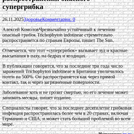
супергрибка
26.11.2025
Здоровье
Комментарии: 0
Алексей КомоловЧрезвычайно устойчивый к лечению
опасный грибок Trichophyton indotineae стремительно
распространяется по странам Европы, пишет The Sun.
Отмечается, что этот «супергрибок» вызывает зуд и красные
высыпания в паху, на бедрах и ягодицах.
В публикации говорится, что за последние три года число
заражений Trichophyton indotineae в Британии увеличилось
почти на 500%. Он распространяется как через прямой
контакт, так и через загрязненные поверхности.
Заболевание хоть и не грозит смертью, но его лечение может
занимать месяцы, пишет издание.
Специалисты говорят, что за последнее десятилетие грибковая
инфекция распространилась более чем в 20 странах, включая
Германию и США, и может стать большой проблемой во всем
мире.