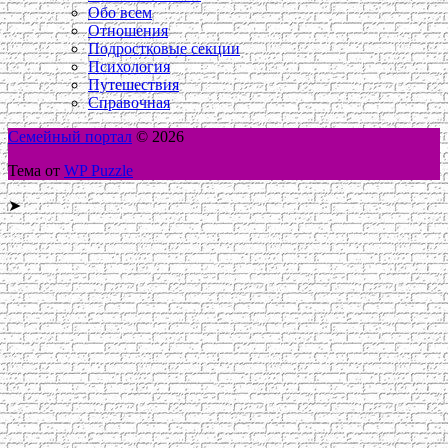
Обо всем
Отношения
Подростковые секции
Психология
Путешествия
Справочная
Семейный портал
© 2026
Тема от
WP Puzzle
➤