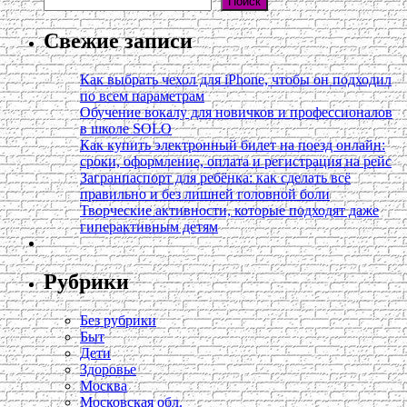
Поиск
Свежие записи
Как выбрать чехол для iPhone, чтобы он подходил
по всем параметрам
Обучение вокалу для новичков и профессионалов
в школе SOLO
Как купить электронный билет на поезд онлайн:
сроки, оформление, оплата и регистрация на рейс
Загранпаспорт для ребёнка: как сделать всё
правильно и без лишней головной боли
Творческие активности, которые подходят даже
гиперактивным детям
Рубрики
Без рубрики
Быт
Дети
Здоровье
Москва
Московская обл.