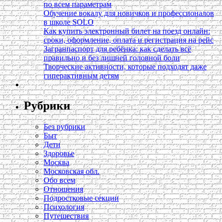
по всем параметрам
Обучение вокалу для новичков и профессионалов
в школе SOLO
Как купить электронный билет на поезд онлайн:
сроки, оформление, оплата и регистрация на рейс
Загранпаспорт для ребёнка: как сделать всё
правильно и без лишней головной боли
Творческие активности, которые подходят даже
гиперактивным детям
Рубрики
Без рубрики
Быт
Дети
Здоровье
Москва
Московская обл.
Обо всем
Отношения
Подростковые секции
Психология
Путешествия