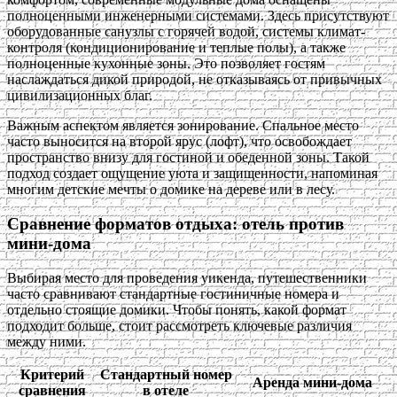
полноценными инженерными системами. Здесь присутствуют
оборудованные санузлы с горячей водой, системы климат-
контроля (кондиционирование и теплые полы), а также
полноценные кухонные зоны. Это позволяет гостям
наслаждаться дикой природой, не отказываясь от привычных
цивилизационных благ.
Важным аспектом является зонирование. Спальное место
часто выносится на второй ярус (лофт), что освобождает
пространство внизу для гостиной и обеденной зоны. Такой
подход создает ощущение уюта и защищенности, напоминая
многим детские мечты о домике на дереве или в лесу.
Сравнение форматов отдыха: отель против
мини-дома
Выбирая место для проведения уикенда, путешественники
часто сравнивают стандартные гостиничные номера и
отдельно стоящие домики. Чтобы понять, какой формат
подходит больше, стоит рассмотреть ключевые различия
между ними.
Критерий
Стандартный номер
Аренда мини-дома
сравнения
в отеле