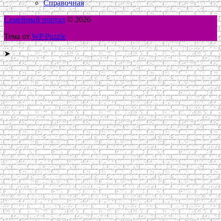
Справочная
Семейный портал
© 2026
Тема от
WP Puzzle
➤