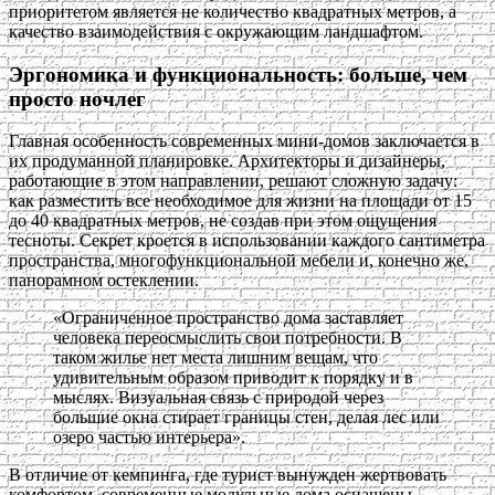
приоритетом является не количество квадратных метров, а
качество взаимодействия с окружающим ландшафтом.
Эргономика и функциональность: больше, чем
просто ночлег
Главная особенность современных мини-домов заключается в
их продуманной планировке. Архитекторы и дизайнеры,
работающие в этом направлении, решают сложную задачу:
как разместить все необходимое для жизни на площади от 15
до 40 квадратных метров, не создав при этом ощущения
тесноты. Секрет кроется в использовании каждого сантиметра
пространства, многофункциональной мебели и, конечно же,
панорамном остеклении.
«Ограниченное пространство дома заставляет
человека переосмыслить свои потребности. В
таком жилье нет места лишним вещам, что
удивительным образом приводит к порядку и в
мыслях. Визуальная связь с природой через
большие окна стирает границы стен, делая лес или
озеро частью интерьера».
В отличие от кемпинга, где турист вынужден жертвовать
комфортом, современные модульные дома оснащены