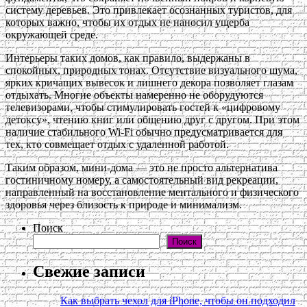
систему деревьев. Это привлекает осознанных туристов, для
которых важно, чтобы их отдых не наносил ущерба
окружающей среде.
Интерьеры таких домов, как правило, выдержаны в
спокойных, природных тонах. Отсутствие визуального шума,
ярких кричащих вывесок и лишнего декора позволяет глазам
отдыхать. Многие объекты намеренно не оборудуются
телевизорами, чтобы стимулировать гостей к «цифровому
детоксу», чтению книг или общению друг с другом. При этом
наличие стабильного Wi-Fi обычно предусматривается для
тех, кто совмещает отдых с удаленной работой.
Таким образом, мини-дома — это не просто альтернатива
гостиничному номеру, а самостоятельный вид рекреации,
направленный на восстановление ментального и физического
здоровья через близость к природе и минимализм.
Поиск
Поиск
Свежие записи
Как выбрать чехол для iPhone, чтобы он подходил