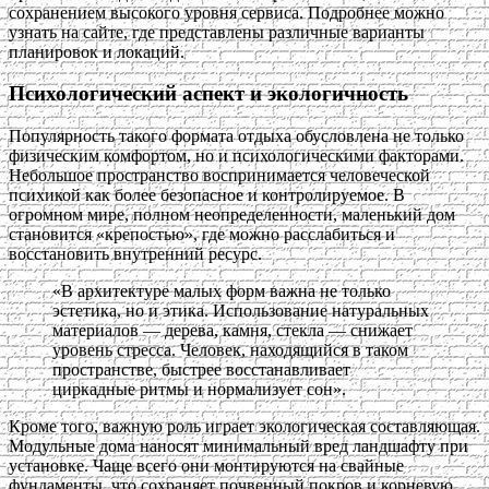
сохранением высокого уровня сервиса. Подробнее можно
узнать на сайте, где представлены различные варианты
планировок и локаций.
Психологический аспект и экологичность
Популярность такого формата отдыха обусловлена не только
физическим комфортом, но и психологическими факторами.
Небольшое пространство воспринимается человеческой
психикой как более безопасное и контролируемое. В
огромном мире, полном неопределенности, маленький дом
становится «крепостью», где можно расслабиться и
восстановить внутренний ресурс.
«В архитектуре малых форм важна не только
эстетика, но и этика. Использование натуральных
материалов — дерева, камня, стекла — снижает
уровень стресса. Человек, находящийся в таком
пространстве, быстрее восстанавливает
циркадные ритмы и нормализует сон».
Кроме того, важную роль играет экологическая составляющая.
Модульные дома наносят минимальный вред ландшафту при
установке. Чаще всего они монтируются на свайные
фундаменты, что сохраняет почвенный покров и корневую