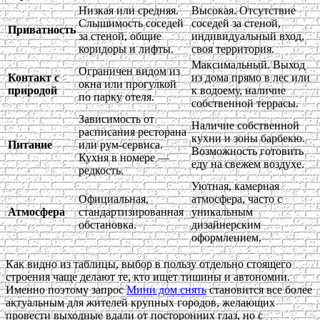
Низкая или средняя.
Высокая. Отсутствие
Слышимость соседей
соседей за стеной,
Приватность
за стеной, общие
индивидуальный вход,
коридоры и лифты.
своя территория.
Максимальный. Выход
Ограничен видом из
Контакт с
из дома прямо в лес или
окна или прогулкой
природой
к водоему, наличие
по парку отеля.
собственной террасы.
Зависимость от
Наличие собственной
расписания ресторана
кухни и зоны барбекю.
Питание
или рум-сервиса.
Возможность готовить
Кухня в номере —
еду на свежем воздухе.
редкость.
Уютная, камерная
Официальная,
атмосфера, часто с
Атмосфера
стандартизированная
уникальным
обстановка.
дизайнерским
оформлением.
Как видно из таблицы, выбор в пользу отдельно стоящего
строения чаще делают те, кто ищет тишины и автономии.
Именно поэтому запрос
Мини дом снять
становится все более
актуальным для жителей крупных городов, желающих
провести выходные вдали от посторонних глаз, но с