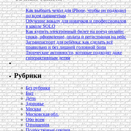
Как выбрать чехол для iPhone, чтобы он подходил
по всем параметрам
Обучение вокалу для новичков и профессионалов
в школе SOLO
Как купить электронный билет на поезд онлайн:
сроки, оформление, оплата и регистрация на рейс
Загранпаспорт для ребёнка: как сделать всё
правильно и без лишней головной боли
Творческие активности, которые подходят даже
гиперактивным детям
Рубрики
Без рубрики
Быт
Дети
Здоровье
Москва
Московская обл.
Обо всем
Отношения
Подростковые секции