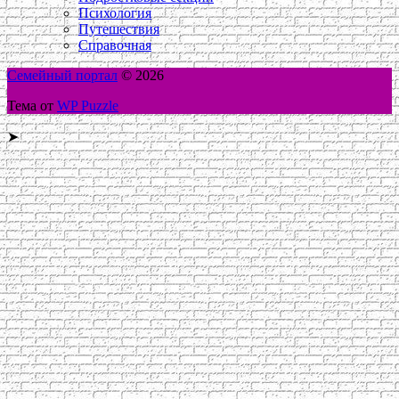
Психология
Путешествия
Справочная
Семейный портал
© 2026
Тема от
WP Puzzle
➤