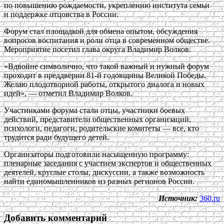
по повышению рождаемости, укреплению института семьи
и поддержке отцовства в России.
Форум стал площадкой для обмена опытом, обсуждения
вопросов воспитания и роли отца в современном обществе.
Мероприятие посетил глава округа Владимир Волков.
«Вдвойне символично, что такой важный и нужный форум
проходит в преддверии 81-й годовщины Великой Победы.
Желаю плодотворной работы, открытого диалога и новых
идей», — отметил Владимир Волков.
Участниками форума стали отцы, участники боевых
действий, представители общественных организаций,
психологи, педагоги, родительские комитеты — все, кто
трудится ради будущего детей.
Организаторы подготовили насыщенную программу:
пленарные заседания с участием экспертов и общественных
деятелей, круглые столы, дискуссии, а также возможность
найти единомышленников из разных регионов России.
Источник:
360.ru
Добавить комментарий