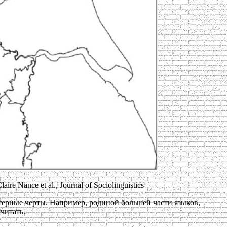
ance et al., Journal of Sociolinguistics
терные черты. Например, родиной большей части языков,
читать.