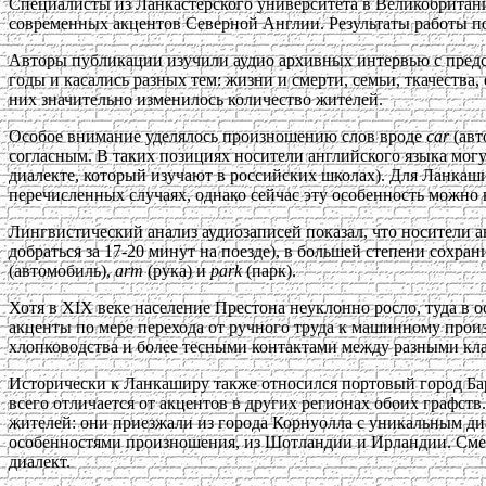
Специалисты из Ланкастерского университета в Великобритани
современных акцентов Северной Англии. Результаты работы п
Авторы публикации изучили аудио архивных интервью с предста
годы и касались разных тем: жизни и смерти, семьи, ткачеств
них значительно изменилось количество жителей.
Особое внимание уделялось произношению слов вроде
car
(ав
согласным. В таких позициях носители английского языка могу
диалекте, который изучают в российских школах). Для Ланкаш
перечисленных случаях, однако сейчас эту особенность можно 
Лингвистический анализ аудиозаписей показал, что носители а
добраться за 17-20 минут на поезде), в большей степени сохра
(автомобиль),
arm
(рука) и
park
(парк).
Хотя в XIX веке население Престона неуклонно росло, туда в
акценты по мере перехода от ручного труда к машинному произ
хлопководства и более тесными контактами между разными кл
Исторически к Ланкаширу также относился портовый город Бар
всего отличается от акцентов в других регионах обоих графст
жителей: они приезжали из города Корнуолла с уникальным д
особенностями произношения, из Шотландии и Ирландии. Смеше
диалект.