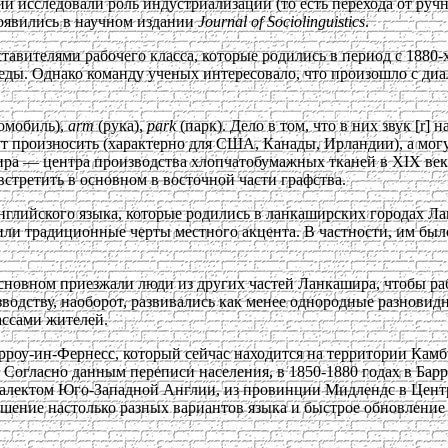
и исследовали роль индустриализации (то есть перехода от ру
оявились в научном издании
Journal of Sociolinguistics
.
вителями рабочего класса, которые родились в период с 1880-х 
а, еды. Однако команду ученых интересовало, что произошло с 
томобиль),
arm
(рука),
park
(парк). Дело в том, что в них звук [r
т произносить (характерно для США, Канады, Ирландии), а могут
ира — центра производства хлопчатобумажных тканей в XIX век
встретить в основном в восточной части графства.
нглийского языка, которые родились в ланкаширских городах Ла
нили традиционные черты местного акцента. В частности, им был
 основном приезжали люди из других частей Ланкашира, чтобы 
водству, наоборот, развивались как менее однородные разновид
ассами жителей.
роу-ин-Фернесс, который сейчас находится на территории Камбр
в. Согласно данным переписи населения, в 1850-1880 годах в Ба
иалектом Юго-Западной Англии, из провинции Мидлендс в Центр
ние настолько разных вариантов языка и быстрое обновление н