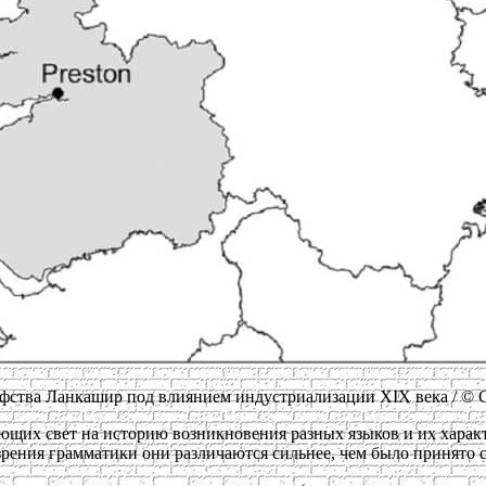
ва Ланкашир под влиянием индустриализации XIX века / © Claire N
ющих свет на историю возникновения разных языков и их харак
 зрения грамматики они различаются сильнее, чем было принято с