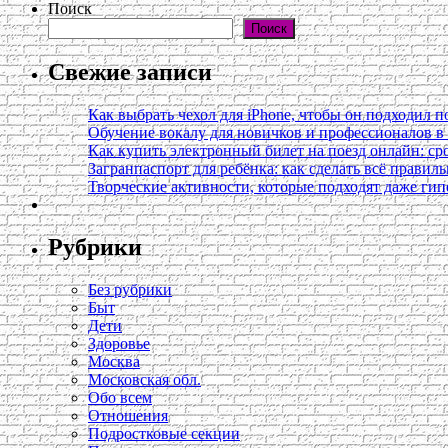
Поиск
Поиск
Свежие записи
Как выбрать чехол для iPhone, чтобы он подходил п
Обучение вокалу для новичков и профессионалов 
Как купить электронный билет на поезд онлайн: сро
Загранпаспорт для ребёнка: как сделать всё правил
Творческие активности, которые подходят даже ги
Рубрики
Без рубрики
Быт
Дети
Здоровье
Москва
Московская обл.
Обо всем
Отношения
Подростковые секции