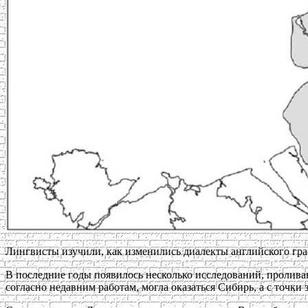
Лингвисты изучили, как изменились диалекты английского графст
В последние годы появилось несколько исследований, пролива
согласно недавним работам, могла оказаться Сибирь, а с точки