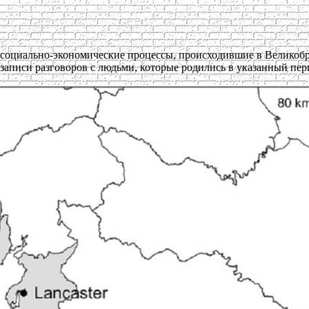
оциально-экономические процессы, происходившие в Великобрит
записи разговоров с людьми, которые родились в указанный пери