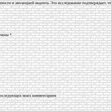
ости и эволюцией акцента. Это исследование подтверждает, чт
ечены
*
я последующих моих комментариев