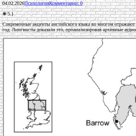
04.02.2026
Психология
Комментарии: 0
❋ 5.1
Современные акценты английского языка во многом отражают с
год. Лингвисты доказали это, проанализировав архивные аудио