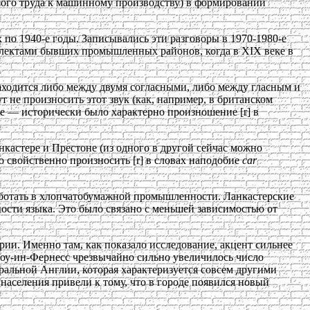
чного труда к машинному производству) в формировании
по 1940-е годы. Записывались эти разговоры в 1970-1980-е
диалектами бывших промышленных районов, когда в XIX веке в
] находится либо между двумя согласными, либо между гласным и
 не произносить этот звук (как, например, в британском
е — исторически было характерно произношение [r] в
нкастере и Престоне (из одного в другой сейчас можно
о свойственно произносить [r] в словах наподобие
car
работать в хлопчатобумажной промышленности. Ланкастерские
ности языка. Это было связано с меньшей зависимостью от
ии. Именно там, как показало исследование, акцент сильнее
рроу-ин-Фернесс чрезвычайно сильно увеличилось число
альной Англии, которая характеризуется совсем другими
аселения привели к тому, что в городе появился новый