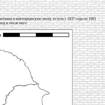
ании в викторианскую эпоху, то есть с 1837 года по 1901
од и после него.