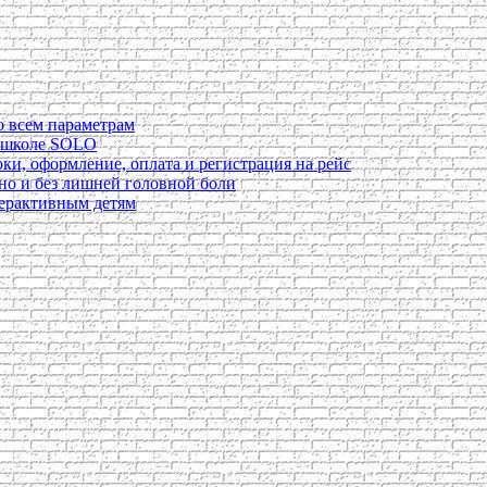
о всем параметрам
в школе SOLO
ки, оформление, оплата и регистрация на рейс
ьно и без лишней головной боли
перактивным детям