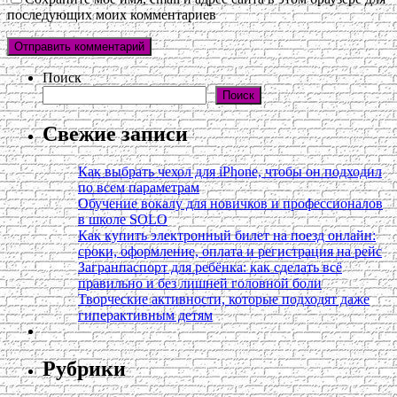
последующих моих комментариев
Поиск
Поиск
Свежие записи
Как выбрать чехол для iPhone, чтобы он подходил
по всем параметрам
Обучение вокалу для новичков и профессионалов
в школе SOLO
Как купить электронный билет на поезд онлайн:
сроки, оформление, оплата и регистрация на рейс
Загранпаспорт для ребёнка: как сделать всё
правильно и без лишней головной боли
Творческие активности, которые подходят даже
гиперактивным детям
Рубрики