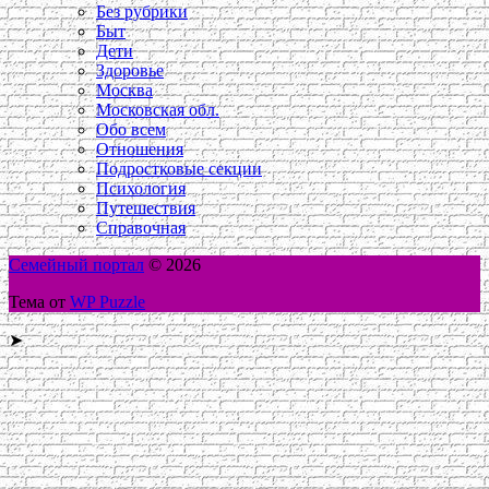
Без рубрики
Быт
Дети
Здоровье
Москва
Московская обл.
Обо всем
Отношения
Подростковые секции
Психология
Путешествия
Справочная
Семейный портал
© 2026
Тема от
WP Puzzle
➤