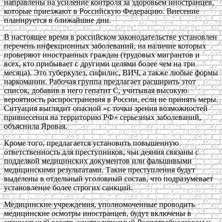
направлены на усиление контроля за здоровьем иностранцев,
которые приезжают в Российскую Федерацию. Внесение
планируется в ближайшие дни.
В настоящее время в российском законодательстве установлен
перечень инфекционных заболеваний, на наличие которых
проверяют иностранных граждан (трудовых мигрантов и
всех, кто прибывает с другими целями более чем на три
месяца). Это туберкулез, сифилис, ВИЧ, а также любые формы
наркомании. Рабочая группа предлагает расширить этот
список, добавив в него гепатит C, учитывая высокую
вероятность распространения в России, если не принять меры.
Ситуация выглядит опасной «с точки зрения возможностей
привнесения на территорию РФ» серьезных заболеваний,
объяснила Яровая.
Кроме того, предлагается установить повышенную
ответственность для преступников, чьи деяния связаны с
подделкой медицинских документов или фальшивыми
медицинскими результатами. Такие преступления будут
выделены в отдельный уголовный состав, что подразумевает
установление более строгих санкций.
Медицинские учреждения, уполномоченные проводить
медицинские осмотры иностранцев, будут включены в