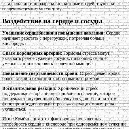
— адреналин и норадреналин, которые воздействуют на
сердечно-сосудистую систему.
Воздействие на сердце и сосуды
Учащение сердцебиения и повышение давления:
Сердце
начинает работать с перегрузкой, потребляя больше
кислорода.
Спазм коронарных артерий:
Гормоны стресса могут
вызывать резкое сужение сосудов, питающих сердце,
уменьшая приток крови к сердечной мышце.
Повышение свертываемости крови:
Стресс делает кровь
более вязкой и склонной к образованию тромбов.
Воспалительная реакция:
Хронический стресс
поддерживает в организме фоновое воспаление, которое
повреждает внутреннюю оболочку сосудов. Если на этом
фоне происходит острый стресс — ситуация может резко
ухудшиться.
Итог:
Комбинация этих факторов — повышенная
потребность сердца в кислороде при одновременном сужении