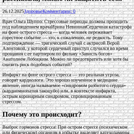
26.12.2025
Здоровье
Комментарии: 0
Врач Ольга Шуппо: Стрессовые периоды должны проходить
под наблюдением врачаИрина НевиннаяСердечная катастрофа
на фоне острого стресса — когда человек переживает
горестное событие — это, к сожалению, не редкость. Тому
подтверждение — трагический случай с актрисой Верой
Алентовой, у которой сердечный приступ случился во время
прощания с ее партнером по фильму «Зависть богов»
Анатолием Лобоцким. Можно ли предотвратить или хотя бы
снизить риск подобных событий?
Инфаркт на фоне острого стресса — это реальная угроза,
говорят кардиологи. Это хорошо изученное в медицине
явление, иногда называемое «синдромом разбитого сердца»
(кардиомиопатия такоцубо) или, в контексте инфаркта,
острым коронарным синдромом, спровоцированным
стрессом.
Почему это происходит?
Выброс гормонов стресса: При остром стрессе (психическом
или физическом) организм в избытке выделяет катехоламины