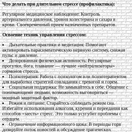
Что делать при длительном стрессе (профилактика):
Регулярное медицинское наблюдение: Контроль
артериального давления, уровня холестерина и сахара в
крови. Своевременный прием назначенных препаратов.
Освоение техник управления стрессом:
Дыхательные практики и медитация: Помогают
активировать парасимпатическую нервную систему, снижая
пульс и давление.
Дозированная физическая активность: Регулярные
прогулки, йога, плавание — лучшие «нейтрализаторы»
гормонов стресса.
Психотерапия: Работа с психологом или психотерапевтом
для выработки стратегий совладания с тревогой и горем.
Социальная поддержка: Не замыкайтесь в себе. Общение с
понимающими людьми, возможность выговориться —
мощный защитный фактор.
Режим и питание: Старайтесь соблюдать режим сна.
Избегайте использования алкоголя, курения и переедания как
способов «заесть» стресс. Это только усугубит проблемы с
сердцем.
Ограничение информационного шока: В периоды горя
дозируйте поток новостей и обсуждение трагических