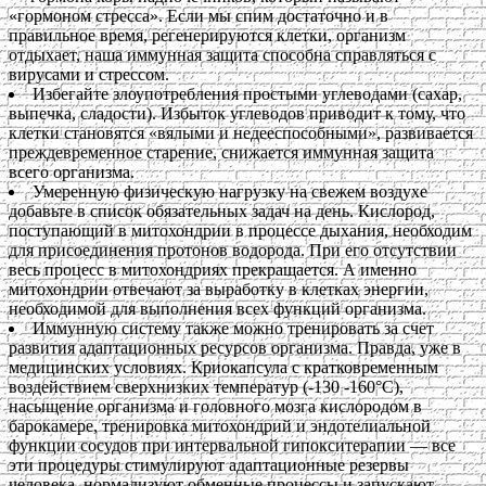
«гормоном стресса». Если мы спим достаточно и в
правильное время, регенерируются клетки, организм
отдыхает, наша иммунная защита способна справляться с
вирусами и стрессом.
Избегайте злоупотребления простыми углеводами (сахар,
выпечка, сладости). Избыток углеводов приводит к тому, что
клетки становятся «вялыми и недееспособными», развивается
преждевременное старение, снижается иммунная защита
всего организма.
Умеренную физическую нагрузку на свежем воздухе
добавьте в список обязательных задач на день. Кислород,
поступающий в митохондрии в процессе дыхания, необходим
для присоединения протонов водорода. При его отсутствии
весь процесс в митохондриях прекращается. А именно
митохондрии отвечают за выработку в клетках энергии,
необходимой для выполнения всех функций организма.
Иммунную систему также можно тренировать за счет
развития адаптационных ресурсов организма. Правда, уже в
медицинских условиях. Криокапсула с кратковременным
воздействием сверхнизких температур (-130 -160°С),
насыщение организма и головного мозга кислородом в
барокамере, тренировка митохондрий и эндотелиальной
функции сосудов при интервальной гипокситерапии — все
эти процедуры стимулируют адаптационные резервы
человека, нормализуют обменные процессы и запускают