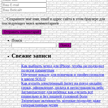
Сохраните моё имя, email и адрес сайта в этом браузере для
последующих моих комментариев
Поиск
Поиск
Свежие записи
Как выбрать чехол для iPhone, чтобы он подходил
по всем параметрам
Обучение вокалу для новичков и профессионалов
в школе SOLO
Как купить электронный билет на поезд онлайн:
сроки, оформление, оплата и регистрация на рейс
Загранпаспорт для ребёнка: как сделать всё
правильно и без лишней головной боли
Творческие активности, которые подходят даже
гиперактивным детям