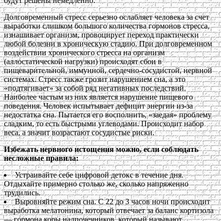
будут решены немедленно.
Долговременный стресс серьезно ослабляет человека за счет
выработки слишком большого количества гормонов стресса,
изнашивает организм, провоцирует переход практически
любой болезни в хроническую стадию. При долговременном
воздействии хронического стресса на организм
(аллостатической нагрузки) происходят сбои в
пищеварительной, иммунной, сердечно-сосудистой, нервной
системах. Стресс также грозит нарушением сна, а это
«подтягивает» за собой ряд негативных последствий.
Наиболее частым из них является нарушение пищевого
поведения. Человек испытывает дефицит энергии из-за
недостатка сна. Пытается его восполнить, «заедая» проблему
сладким, то есть быстрыми углеводами. Происходит набор
веса, а значит возрастают сосудистые риски.
Избежать нервного истощения можно, если соблюдать
несложные правила:
Устраивайте себе цифровой детокс в течение дня.
Отдыхайте примерно столько же, сколько напряженно
трудились.
Выровняйте режим сна. С 22 до 3 часов ночи происходит
выработка мелатонина, который отвечает за баланс кортизола
— гормона коры надпочечников, который называют