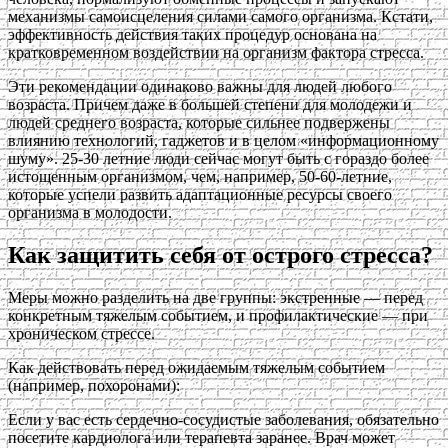
механизмы самоисцеления силами самого организма. Кстати,
эффективность действия таких процедур основана на
кратковременном воздействии на организм фактора стресса.
Эти рекомендации одинаково важны для людей любого
возраста. Причем даже в большей степени для молодежи и
людей среднего возраста, которые сильнее подвержены
влиянию технологий, гаджетов и в целом «информационному
шуму». 25-30 летние люди сейчас могут быть с гораздо более
истощенным организмом, чем, например, 50-60-летние,
которые успели развить адаптационные ресурсы своего
организма в молодости.
Как защитить себя от острого стресса?
Меры можно разделить на две группы: экстренные — перед
конкретным тяжелым событием, и профилактические — при
хроническом стрессе.
Как действовать перед ожидаемым тяжелым событием
(например, похоронами):
Если у вас есть сердечно-сосудистые заболевания, обязательно
посетите кардиолога или терапевта заранее. Врач может