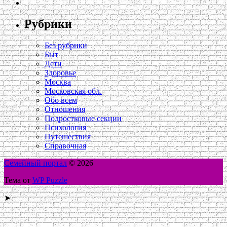
Рубрики
Без рубрики
Быт
Дети
Здоровье
Москва
Московская обл.
Обо всем
Отношения
Подростковые секции
Психология
Путешествия
Справочная
Семейный портал
© 2026
Тема от
WP Puzzle
➤