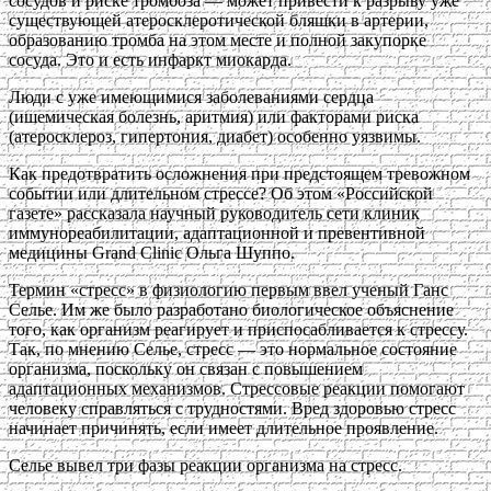
сосудов и риске тромбоза — может привести к разрыву уже
существующей атеросклеротической бляшки в артерии,
образованию тромба на этом месте и полной закупорке
сосуда. Это и есть инфаркт миокарда.
Люди с уже имеющимися заболеваниями сердца
(ишемическая болезнь, аритмия) или факторами риска
(атеросклероз, гипертония, диабет) особенно уязвимы.
Как предотвратить осложнения при предстоящем тревожном
событии или длительном стрессе? Об этом «Российской
газете» рассказала научный руководитель сети клиник
иммунореабилитации, адаптационной и превентивной
медицины Grand Clinic Ольга Шуппо.
Термин «стресс» в физиологию первым ввел ученый Ганс
Селье. Им же было разработано биологическое объяснение
того, как организм реагирует и приспосабливается к стрессу.
Так, по мнению Селье, стресс — это нормальное состояние
организма, поскольку он связан с повышением
адаптационных механизмов. Стрессовые реакции помогают
человеку справляться с трудностями. Вред здоровью стресс
начинает причинять, если имеет длительное проявление.
Селье вывел три фазы реакции организма на стресс.