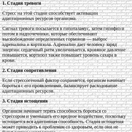
1. Стадия тревоги
Стресс на этой стадии способствует активации
адаптационных ресурсов организма.
Сигнал тревоги посылается в гипоталамус, затем гипофиз и
потом в надпочечники, которые обеспечивают
высвобождение определенных гормонов — выброс
адреналина и кортизола. Адреналин дает человеку заряд
энергии: сердечный ритм увеличивается, кровяное давление
повышается, кортизол также повышает уровень сахара в
крови.
2. Стадия сопротивления
Если стрессогенный фактор сохраняется, организм начинает
бороться с его проявлениями, балансирует расходование
адаптационных ресурсов.
3. Стадия истощения
Организм начинает терять способность бороться со
стрессором и уменьшать его вредное воздействие, поскольку
истощается вся адаптивная способность. Стадия истощения
может приводить к проблемам со здоровьем, если они не