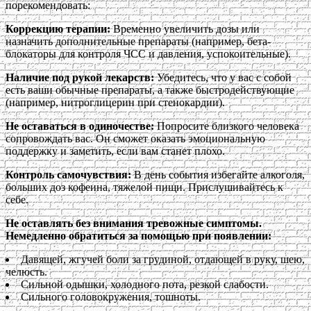
порекомендовать:
Коррекцию терапии:
Временно увеличить дозы или
назначить дополнительные препараты (например, бета-
блокаторы для контроля ЧСС и давления, успокоительные).
Наличие под рукой лекарств:
Убедитесь, что у вас с собой
есть ваши обычные препараты, а также быстродействующие
(например, нитроглицерин при стенокардии).
Не оставаться в одиночестве:
Попросите близкого человека
сопровождать вас. Он сможет оказать эмоциональную
поддержку и заметить, если вам станет плохо.
Контроль самочувствия:
В день события избегайте алкоголя,
больших доз кофеина, тяжелой пищи. Прислушивайтесь к
себе.
Не оставлять без внимания тревожные симптомы.
Немедленно обратиться за помощью при появлении:
Давящей, жгучей боли за грудиной, отдающей в руку, шею,
челюсть.
Сильной одышки, холодного пота, резкой слабости.
Сильного головокружения, тошноты.