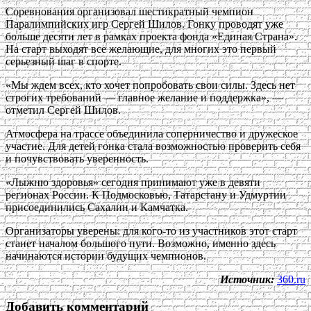
Соревнования организовал шестикратный чемпион
Паралимпийских игр Сергей Шилов. Гонку проводят уже
больше десяти лет в рамках проекта фонда «Единая Страна».
На старт выходят все желающие, для многих это первый
серьезный шаг в спорте.
«Мы ждем всех, кто хочет попробовать свои силы. Здесь нет
строгих требований — главное желание и поддержка», —
отметил Сергей Шилов.
Атмосфера на трассе объединила соперничество и дружеское
участие. Для детей гонка стала возможностью проверить себя
и почувствовать уверенность.
«Лыжню здоровья» сегодня принимают уже в девяти
регионах России. К Подмосковью, Татарстану и Удмуртии
присоединились Сахалин и Камчатка.
Организаторы уверены: для кого-то из участников этот старт
станет началом большого пути. Возможно, именно здесь
начинаются истории будущих чемпионов.
Источник:
360.ru
Добавить комментарий