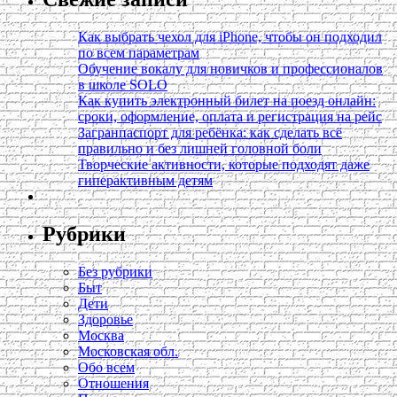
Как выбрать чехол для iPhone, чтобы он подходил
по всем параметрам
Обучение вокалу для новичков и профессионалов
в школе SOLO
Как купить электронный билет на поезд онлайн:
сроки, оформление, оплата и регистрация на рейс
Загранпаспорт для ребёнка: как сделать всё
правильно и без лишней головной боли
Творческие активности, которые подходят даже
гиперактивным детям
Рубрики
Без рубрики
Быт
Дети
Здоровье
Москва
Московская обл.
Обо всем
Отношения