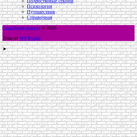
Подростковые секции
Психология
Путешествия
Справочная
Семейный портал
© 2026
Тема от
WP Puzzle
➤