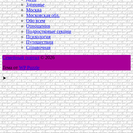
Здоровье
Москва
Московская обл.
Обо всем
Отношения
Подростковые секции
Психология
Путешествия
Справочная
Семейный портал
© 2026
Тема от
WP Puzzle
➤