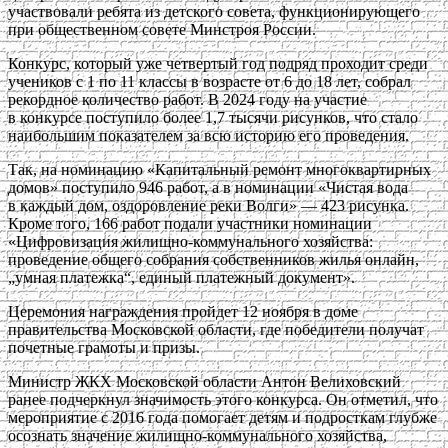
участвовали ребята из детского совета, функционирующего
при общественном совете Минстроя России.
Конкурс, который уже четвертый год подряд проходит среди
учеников с 1 по 11 классы в возрасте от 6 до 18 лет, собрал
рекордное количество работ. В 2024 году на участие
в конкурсе поступило более 1,7 тысячи рисунков, что стало
наибольшим показателем за всю историю его проведения.
Так, на номинацию «Капитальный ремонт многоквартирных
домов» поступило 946 работ, а в номинации «Чистая вода
в каждый дом, оздоровление реки Волги» — 423 рисунка.
Кроме того, 166 работ подали участники номинации
«Цифровизация жилищно-коммунального хозяйства:
проведение общего собрания собственников жилья онлайн,
„умная платежка“, единый платежный документ».
Церемония награждения пройдет 12 ноября в доме
правительства Московской области, где победители получат
почетные грамоты и призы.
Министр ЖКХ Московской области Антон Велиховский
ранее подчеркнул значимость этого конкурса. Он отметил, что
мероприятие с 2016 года помогает детям и подросткам глубже
осознать значение жилищно-коммунального хозяйства,