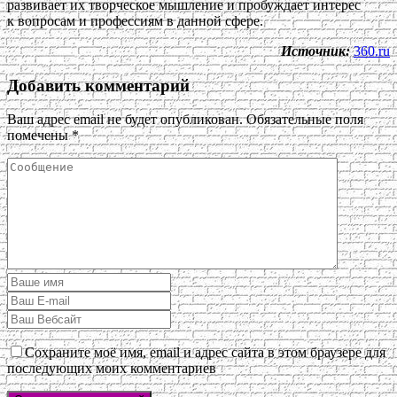
развивает их творческое мышление и пробуждает интерес
к вопросам и профессиям в данной сфере.
Источник:
360.ru
Добавить комментарий
Ваш адрес email не будет опубликован.
Обязательные поля
помечены
*
Сохраните моё имя, email и адрес сайта в этом браузере для
последующих моих комментариев