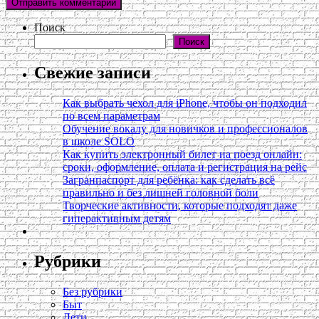
Поиск
Поиск
Свежие записи
Как выбрать чехол для iPhone, чтобы он подходил
по всем параметрам
Обучение вокалу для новичков и профессионалов
в школе SOLO
Как купить электронный билет на поезд онлайн:
сроки, оформление, оплата и регистрация на рейс
Загранпаспорт для ребёнка: как сделать всё
правильно и без лишней головной боли
Творческие активности, которые подходят даже
гиперактивным детям
Рубрики
Без рубрики
Быт
Дети