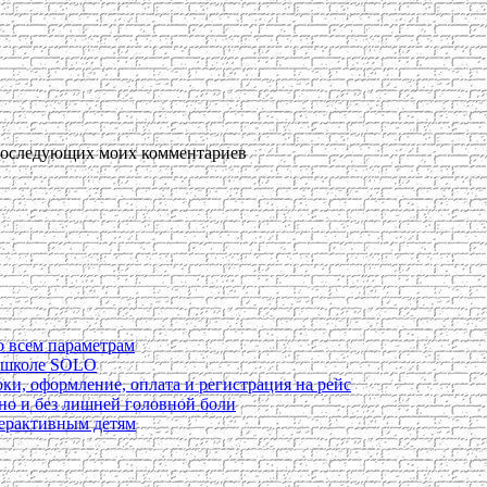
я последующих моих комментариев
о всем параметрам
в школе SOLO
ки, оформление, оплата и регистрация на рейс
ьно и без лишней головной боли
перактивным детям