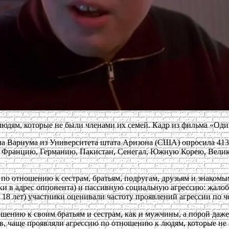
м, которые не были членами их семей. Кадр из фильма «Один до
ла Варнума из Университета штата Аризона (США) опросила 413
у, Францию, Германию, Пакистан, Сенегал, Южную Корею, Вели
по отношению к сестрам, братьям, подругам, друзьям и знакомым 
и в адрес оппонента) и пассивную социальную агрессию: жалоб
е 18 лет) участники оценивали частоту проявлений агрессии по ч
ению к своим братьям и сестрам, как и мужчины, а порой даже
, чаще проявляли агрессию по отношению к людям, которые не 