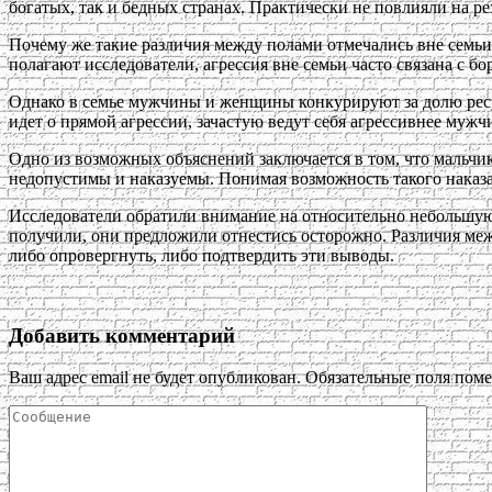
богатых, так и бедных странах. Практически не повлияли на р
Почему же такие различия между полами отмечались вне семьи
полагают исследователи, агрессия вне семьи часто связана с б
Однако в семье мужчины и женщины конкурируют за долю ресурс
идет о прямой агрессии, зачастую ведут себя агрессивнее мужч
Одно из возможных объяснений заключается в том, что мальчик
недопустимы и наказуемы. Понимая возможность такого наказа
Исследователи обратили внимание на относительно небольшую
получили, они предложили отнестись осторожно. Различия меж
либо опровергнуть, либо подтвердить эти выводы.
Добавить комментарий
Ваш адрес email не будет опубликован.
Обязательные поля пом