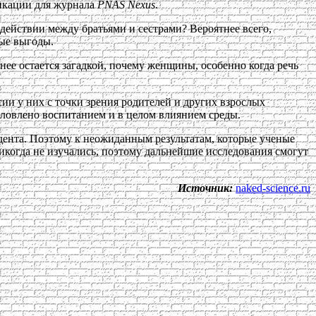
ликации для журнала
PNAS Nexus
.
действии между братьями и сестрами? Вероятнее всего,
ные выгоды.
ее остается загадкой, почему женщины, особенно когда речь
ии у них с точки зрения родителей и других взрослых
словлено воспитанием и в целом влиянием среды.
дента. Поэтому к неожиданным результатам, которые ученые
икогда не изучались, поэтому дальнейшие исследования смогут
Источник:
naked-science.ru