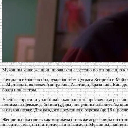
Мужчины чаще женщин проявляли агрессию по отношению к людя
Группа психологов под руководством Дугласа Кенрика и Майк
в 24 странах, включая Австралию, Австрию, Бразилию, Канад
брата или сестры.
Ученые спросили участников, как часто те проявляли агрессию 
понимали прямые действия (удары, пощечины или хотя бы крик
и слухов позже. Для каждого временного отрезка (до 16 и посл
Женщины оказались как минимум столь же агрессивны по отнош
значительную, но статистически значимую. Мужчины, напротив