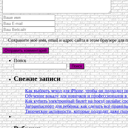
Сохраните моё имя, email и адрес сайта в этом браузере дл
Поиск
Поиск
Свежие записи
Как выбрать чехол для iPhone, чтобы он подходил п
Обучение вокалу для новичков и профессионалов 
Как купить электронный билет на поезд онлайн: сро
Загранпаспорт для ребёнка: как сделать всё правил
Творческие активности, которые подходят даже ги