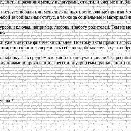
езультаты и различия между культурами, отметили ученые в пуб
 и отсутствовали или менялись на противоположные при взаимо
орьбой за социальный статус, а также за социальные и материаль
ов, включая, например, любовь и заботу родителей. Тем не мен
ин.
и уже в детстве физически сильнее. Поэтому акты прямой агресс
ния, они склонны сдерживать себя в подобных случаях, что обу
 выборку — в среднем в каждой стране участвовали 172 респон
ду полами в проявлении агрессии внутри семьи раньше почти н
ечены
*