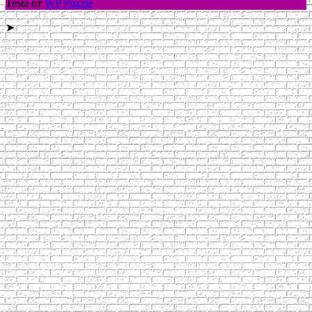
Тема от
WP Puzzle
➤