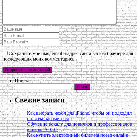
Сохраните моё имя, email и адрес сайта в этом браузере для
последующих моих комментариев
Поиск
Поиск
Свежие записи
Как выбрать чехол для iPhone, чтобы он подходил
по всем параметрам
Обучение вокалу для новичков и профессионалов
в школе SOLO
Как купить электронный билет на поезд онлайн: