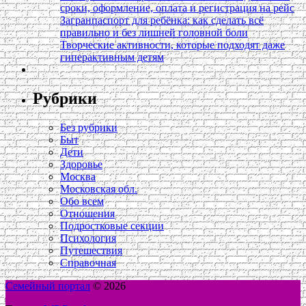
сроки, оформление, оплата и регистрация на рейс
Загранпаспорт для ребёнка: как сделать всё
правильно и без лишней головной боли
Творческие активности, которые подходят даже
гиперактивным детям
Рубрики
Без рубрики
Быт
Дети
Здоровье
Москва
Московская обл.
Обо всем
Отношения
Подростковые секции
Психология
Путешествия
Справочная
Семейный портал
© 2026