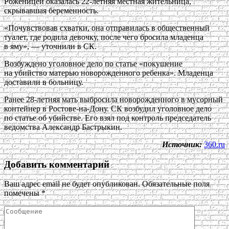
Роженицей оказалась 22-летняя местная жительница,
скрывавшая беременность.
«Почувствовав схватки, она отправилась в общественный
туалет, где родила девочку, после чего бросила младенца
в яму», — уточнили в СК.
Возбуждено уголовное дело по статье «покушение
на убийство матерью новорожденного ребенка». Младенца
доставили в больницу.
Ранее 28-летняя мать выбросила новорожденного в мусорный
контейнер в Ростове-на-Дону. СК возбудил уголовное дело
по статье об убийстве. Его взял под контроль председатель
ведомства Александр Бастрыкин.
Источник:
360.ru
Добавить комментарий
Ваш адрес email не будет опубликован.
Обязательные поля
помечены
*