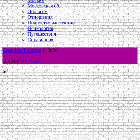
Москва
Московская обл.
Обо всем
Отношения
Подростковые секции
Психология
Путешествия
Справочная
Семейный портал
© 2026
Тема от
WP Puzzle
➤