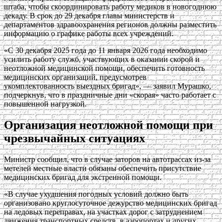
штаба, чтобы скоординировать работу медиков в новогоднюю
декаду. В срок до 29 декабря главы министерств и
департаментов здравоохранения регионов должны разместить
информацию о графике работы всех учреждений.
«С 30 декабря 2025 года до 11 января 2026 года необходимо
усилить работу служб, участвующих в оказании скорой и
неотложной медицинской помощи, обеспечить готовность
медицинских организаций, предусмотрев
укомплектованность выездных бригад», — заявил Мурашко,
подчеркнув, что в праздничные дни «скорая» часто работает с
повышенной нагрузкой.
Организация неотложной помощи при
чрезвычайных ситуациях
Министр сообщил, что в случае заторов на автотрассах из-за
метелей местные власти обязаны обеспечить присутствие
медицинских бригад для экстренной помощи.
«В случае ухудшения погодных условий должно быть
организовано круглосуточное дежурство медицинских бригад
на ледовых переправах, на участках дорог с затруднением
движения транспортных средств, в аэропортах и других