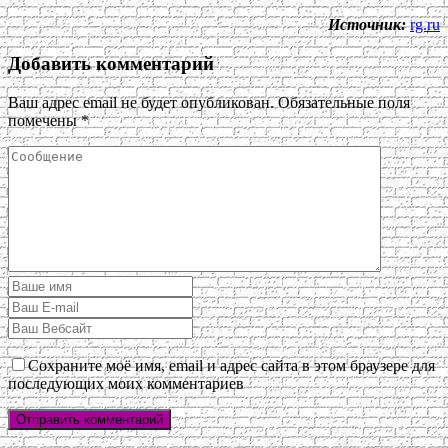
Источник:
rg.ru
Добавить комментарий
Ваш адрес email не будет опубликован.
Обязательные поля
помечены
*
Сохраните моё имя, email и адрес сайта в этом браузере для
последующих моих комментариев