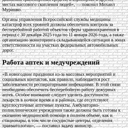
местах массового скопления людей», — пояснил Михаил
Мурашко.
Органы управления Всероссийской службы медицины
катастроф всех уровней должны обеспечить контроль за
бесперебойной работой объектов сферы здравоохранения в
период с 30 декабря 2025 года по 11 января 2026 года, а также
организацию мониторинга складывающейся ситуации в зонах
ответственности на участках федеральных автомобильных
дорог.
Работа аптек и медучреждений
«В новогодние праздники из-за массовых мероприятий и
социальных контактов, как правило, наблюдается рост
заболеваемости респираторными инфекциями. В этой связи
необходимо обеспечить бесперебойную работу дежурных
аптек. Особое внимание следует уделить доступности
лекарств в ночное время и в районах, где отсутствуют
круглосуточные аптечные пункты. Амбулаторно-
поликлинические учреждения также должны быть готовы к
оказанию медицинской помощи в полном объеме, как и
стационары, в том числе сосудистые центры, отделения
травматологии», — поставил задачу министр.