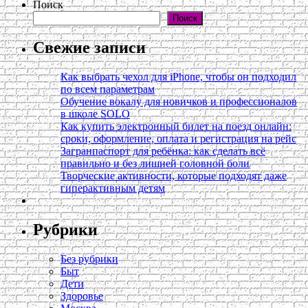
Поиск
Поиск
Свежие записи
Как выбрать чехол для iPhone, чтобы он подходил
по всем параметрам
Обучение вокалу для новичков и профессионалов
в школе SOLO
Как купить электронный билет на поезд онлайн:
сроки, оформление, оплата и регистрация на рейс
Загранпаспорт для ребёнка: как сделать всё
правильно и без лишней головной боли
Творческие активности, которые подходят даже
гиперактивным детям
Рубрики
Без рубрики
Быт
Дети
Здоровье