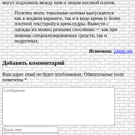
могут подложить между ним и лицом носовой платок.
Полезно знать: тональные основы выпускаются
как в жидком варианте, так и в виде крема (с более
плотной текстурой) и крем-пудры. Вывести с
одежды их можно разными способами 一 как при
помощи специализированных средств, так и
подручных.
Источник:
24smi.org
Добавить комментарий
Ваш адрес email не будет опубликован.
Обязательные поля
помечены
*