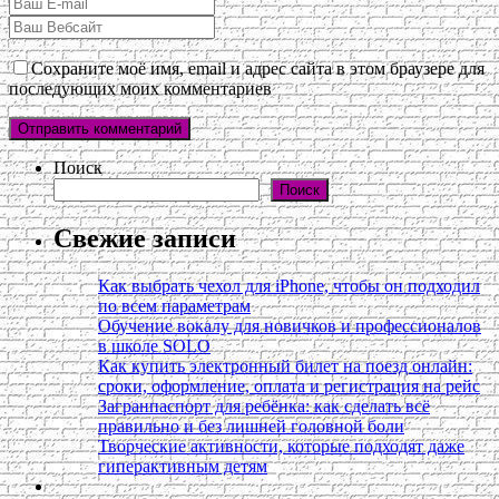
Сохраните моё имя, email и адрес сайта в этом браузере для
последующих моих комментариев
Поиск
Поиск
Свежие записи
Как выбрать чехол для iPhone, чтобы он подходил
по всем параметрам
Обучение вокалу для новичков и профессионалов
в школе SOLO
Как купить электронный билет на поезд онлайн:
сроки, оформление, оплата и регистрация на рейс
Загранпаспорт для ребёнка: как сделать всё
правильно и без лишней головной боли
Творческие активности, которые подходят даже
гиперактивным детям