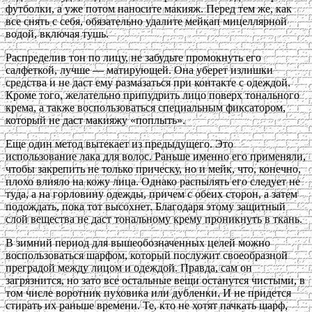
футболки, а уже потом наносите макияж. Перед тем же, как
все снять с себя, обязательно удалите мейкап мицеллярной
водой, включая тушь.
Распределив тон по лицу, не забудьте промокнуть его
салфеткой, лучше — матирующей. Она уберет излишки
средства и не даст ему размазаться при контакте с одеждой.
Кроме того, желательно припудрить лицо поверх тонального
крема, а также воспользоваться специальным фиксатором,
который не даст макияжу «поплыть».
Еще один метод вытекает из предыдущего. Это
использование лака для волос. Раньше именно его применяли,
чтобы закрепить не только прическу, но и мейк, что, конечно,
плохо влияло на кожу лица. Однако распылять его следует не
туда, а на горловину одежды, причем с обеих сторон, а затем
подождать, пока тот высохнет. Благодаря этому защитный
слой вещества не даст тональному крему проникнуть в ткань.
В зимний период для вышеобозначенных целей можно
воспользоваться шарфом, который послужит своеобразной
преградой между лицом и одеждой. Правда, сам он
загрязнится, но зато все остальные вещи останутся чистыми, в
том числе воротник пуховика или дубленки. И не придется
стирать их раньше времени. Те, кто не хотят пачкать шарф,