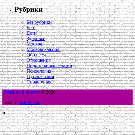
Рубрики
Без рубрики
Быт
Дети
Здоровье
Москва
Московская обл.
Обо всем
Отношения
Подростковые секции
Психология
Путешествия
Справочная
Семейный портал
© 2026
Тема от
WP Puzzle
➤