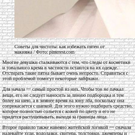
Советы для чистоты: как избежать пятен от
макияжа / Фото: pinterest.com
Многие девушки сталкиваются с тем, что следы от косметики
и тонального крема в частности остаются на их одежде.
Отстирать такие пятна бывает очень непросто. Справиться с
этой проблемой помогут некоторые лайфхаки.
Для начала 一 самый простой из них. Чтобы тон не пачкал
вещи, его не следует наносить за линию подбородка и тем
более на шею, а в зимнее время на зону лба, поскольку она
соприкасается с шапкой. Для этого нужно подбирать средство,
которое полностью сольется с кожей по цвету и его не
придется растушевывать, выходя за границы лица.
Второе правило также навеяно житейской логикой 一 сначала
надевайте худи, водолазки, свитера, толстовки, джемперы и