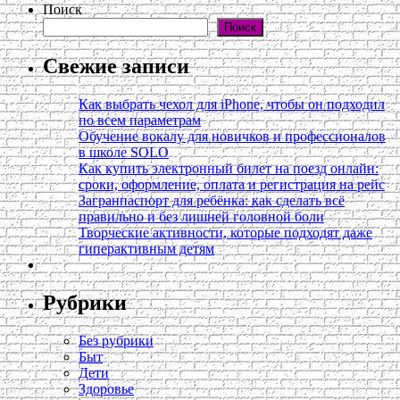
Поиск
Поиск
Свежие записи
Как выбрать чехол для iPhone, чтобы он подходил
по всем параметрам
Обучение вокалу для новичков и профессионалов
в школе SOLO
Как купить электронный билет на поезд онлайн:
сроки, оформление, оплата и регистрация на рейс
Загранпаспорт для ребёнка: как сделать всё
правильно и без лишней головной боли
Творческие активности, которые подходят даже
гиперактивным детям
Рубрики
Без рубрики
Быт
Дети
Здоровье