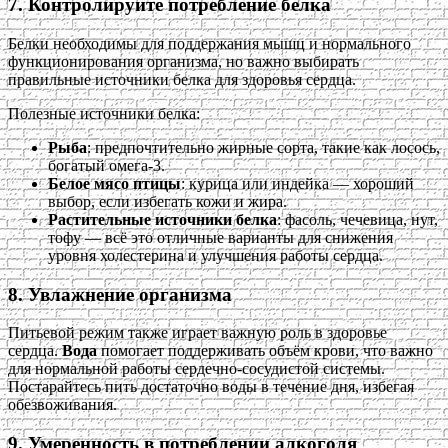
7. Контролируйте потребление белка
Белки необходимы для поддержания мышц и нормального
функционирования организма, но важно выбирать
правильные источники белка для здоровья сердца.
Полезные источники белка:
Рыба
: предпочтительно жирные сорта, такие как лосось,
богатый омега-3.
Белое мясо птицы
: курица или индейка — хороший
выбор, если избегать кожи и жира.
Растительные источники белка
: фасоль, чечевица, нут,
тофу — всё это отличные варианты для снижения
уровня холестерина и улучшения работы сердца.
8. Увлажнение организма
Питьевой режим также играет важную роль в здоровье
сердца.
Вода
помогает поддерживать объём крови, что важно
для нормальной работы сердечно-сосудистой системы.
Постарайтесь пить достаточно воды в течение дня, избегая
обезвоживания.
9. Умеренность в потреблении алкоголя