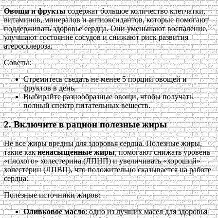
Овощи и фрукты
содержат большое количество клетчатки,
витаминов, минералов и антиоксидантов, которые помогают
поддерживать здоровье сердца. Они уменьшают воспаление,
улучшают состояние сосудов и снижают риск развития
атеросклероза.
Советы:
Стремитесь съедать не менее 5 порций овощей и
фруктов в день.
Выбирайте разнообразные овощи, чтобы получать
полный спектр питательных веществ.
2. Включите в рацион полезные жиры
Не все жиры вредны для здоровья сердца. Полезные жиры,
такие как
ненасыщенные жиры
, помогают снижать уровень
«плохого» холестерина (ЛПНП) и увеличивать «хороший»
холестерин (ЛПВП), что положительно сказывается на работе
сердца.
Полезные источники жиров:
Оливковое масло
: одно из лучших масел для здоровья