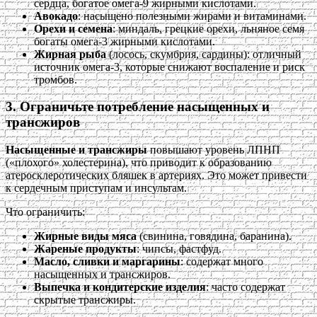
сердца, богатое омега-9 жирными кислотами.
Авокадо
: насыщено полезными жирами и витаминами.
Орехи и семена
: миндаль, грецкие орехи, льняное семя
богаты омега-3 жирными кислотами.
Жирная рыба
(лосось, скумбрия, сардины): отличный
источник омега-3, которые снижают воспаление и риск
тромбов.
3. Ограничьте потребление насыщенных и
трансжиров
Насыщенные и трансжиры
повышают уровень ЛПНП
(«плохого» холестерина), что приводит к образованию
атеросклеротических бляшек в артериях. Это может привести
к сердечным приступам и инсультам.
Что ограничить:
Жирные виды мяса
(свинина, говядина, баранина).
Жареные продукты
: чипсы, фастфуд.
Масло, сливки и маргарины
: содержат много
насыщенных и трансжиров.
Выпечка и кондитерские изделия
: часто содержат
скрытые трансжиры.