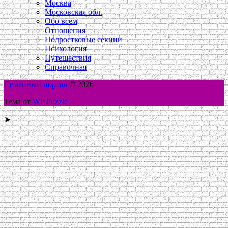
Москва
Московская обл.
Обо всем
Отношения
Подростковые секции
Психология
Путешествия
Справочная
Семейный портал
© 2026
Тема от
WP Puzzle
➤