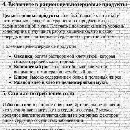
4. Включите в рацион цельнозерновые продукты
Цельнозерновые продукты
содержат больше клетчатки и
питательных веществ по сравнению с продуктами из
рафинированной муки. Клетчатка помогает снизить уровень
холестерина и улучшить работу кишечника, что в свою
очередь влияет на здоровье сердечно-сосудистой системы.
Полезные цельнозерновые продукты:
Овсянка
: богата растворимой клетчаткой, которая
снижает уровень холестерина.
Коричневый рис
: содержит больше клетчатки,
витаминов и минералов, чем белый рис.
Киноа
: высоко содержанием белка и полезных жиров.
Ржаной хлеб и хлеб из цельнозерновой муки
.
5. Снизьте потребление соли
Избыток соли
в рационе повышает артериальное давление,
что увеличивает нагрузку на сердце и сосуды. Высокое
кровяное давление является одним из основных факторов
риска сердечно-сосудистых заболеваний.