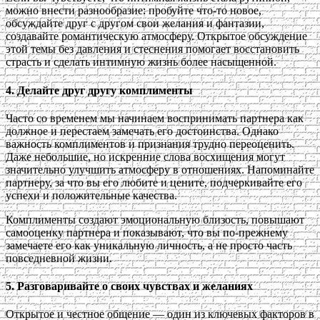
можно внести разнообразие: пробуйте что-то новое,
обсуждайте друг с другом свои желания и фантазии,
создавайте романтическую атмосферу. Открытое обсуждение
этой темы без давления и стеснения помогает восстановить
страсть и сделать интимную жизнь более насыщенной.
4. Делайте друг другу комплименты
Часто со временем мы начинаем воспринимать партнера как
должное и перестаем замечать его достоинства. Однако
важность комплиментов и признания трудно переоценить.
Даже небольшие, но искренние слова восхищения могут
значительно улучшить атмосферу в отношениях. Напоминайте
партнеру, за что вы его любите и цените, подчеркивайте его
успехи и положительные качества.
Комплименты создают эмоциональную близость, повышают
самооценку партнера и показывают, что вы по-прежнему
замечаете его как уникальную личность, а не просто часть
повседневной жизни.
5. Разговаривайте о своих чувствах и желаниях
Открытое и честное общение — один из ключевых факторов в