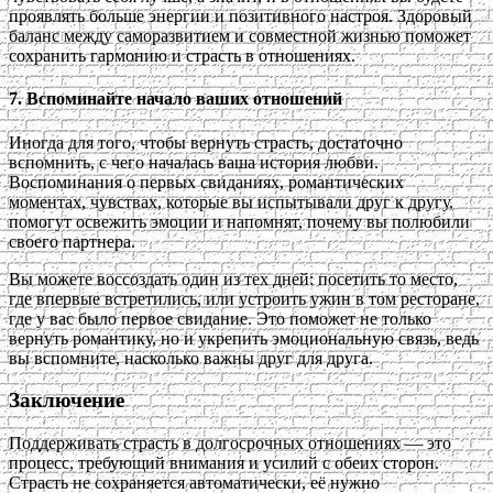
проявлять больше энергии и позитивного настроя. Здоровый
баланс между саморазвитием и совместной жизнью поможет
сохранить гармонию и страсть в отношениях.
7. Вспоминайте начало ваших отношений
Иногда для того, чтобы вернуть страсть, достаточно
вспомнить, с чего началась ваша история любви.
Воспоминания о первых свиданиях, романтических
моментах, чувствах, которые вы испытывали друг к другу,
помогут освежить эмоции и напомнят, почему вы полюбили
своего партнера.
Вы можете воссоздать один из тех дней: посетить то место,
где впервые встретились, или устроить ужин в том ресторане,
где у вас было первое свидание. Это поможет не только
вернуть романтику, но и укрепить эмоциональную связь, ведь
вы вспомните, насколько важны друг для друга.
Заключение
Поддерживать страсть в долгосрочных отношениях — это
процесс, требующий внимания и усилий с обеих сторон.
Страсть не сохраняется автоматически, её нужно