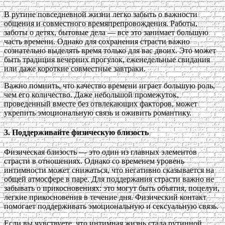
В рутине повседневной жизни легко забыть о важности
общения и совместного времяпрепровождения. Работы,
заботы о детях, бытовые дела — все это занимает большую
часть времени. Однако для сохранения страсти важно
сознательно выделять время только для вас двоих. Это может
быть традиция вечерних прогулок, еженедельные свидания
или даже короткие совместные завтраки.
Важно помнить, что качество времени играет большую роль,
чем его количество. Даже небольшой промежуток,
проведенный вместе без отвлекающих факторов, может
укрепить эмоциональную связь и оживить романтику.
3. Поддерживайте физическую близость
Физическая близость — это один из главных элементов
страсти в отношениях. Однако со временем уровень
интимности может снижаться, что негативно сказывается на
общей атмосфере в паре. Для поддержания страсти важно не
забывать о прикосновениях: это могут быть объятия, поцелуи,
легкие прикосновения в течение дня. Физический контакт
помогает поддерживать эмоциональную и сексуальную связь.
Если вы чувствуете, что интимная жизнь стала рутинной,