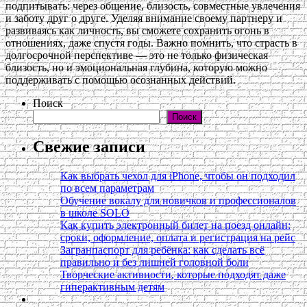
подпитывать: через общение, близость, совместные увлечения
и заботу друг о друге. Уделяя внимание своему партнеру и
развиваясь как личность, вы сможете сохранить огонь в
отношениях, даже спустя годы. Важно помнить, что страсть в
долгосрочной перспективе — это не только физическая
близость, но и эмоциональная глубина, которую можно
поддерживать с помощью осознанных действий.
Поиск
Поиск
Свежие записи
Как выбрать чехол для iPhone, чтобы он подходил
по всем параметрам
Обучение вокалу для новичков и профессионалов
в школе SOLO
Как купить электронный билет на поезд онлайн:
сроки, оформление, оплата и регистрация на рейс
Загранпаспорт для ребёнка: как сделать всё
правильно и без лишней головной боли
Творческие активности, которые подходят даже
гиперактивным детям