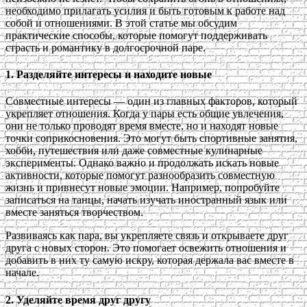
необходимо прилагать усилия и быть готовым к работе над
собой и отношениями. В этой статье мы обсудим
практические способы, которые помогут поддерживать
страсть и романтику в долгосрочной паре.
1. Разделяйте интересы и находите новые
Совместные интересы — один из главных факторов, который
укрепляет отношения. Когда у пары есть общие увлечения,
они не только проводят время вместе, но и находят новые
точки соприкосновения. Это могут быть спортивные занятия,
хобби, путешествия или даже совместные кулинарные
эксперименты. Однако важно и продолжать искать новые
активности, которые помогут разнообразить совместную
жизнь и привнесут новые эмоции. Например, попробуйте
записаться на танцы, начать изучать иностранный язык или
вместе заняться творчеством.
Развиваясь как пара, вы укрепляете связь и открываете друг
друга с новых сторон. Это помогает освежить отношения и
добавить в них ту самую искру, которая держала вас вместе в
начале.
2. Уделяйте время друг другу