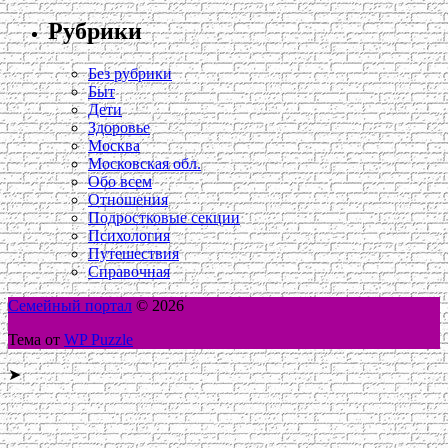
Рубрики
Без рубрики
Быт
Дети
Здоровье
Москва
Московская обл.
Обо всем
Отношения
Подростковые секции
Психология
Путешествия
Справочная
Семейный портал
© 2026
Тема от
WP Puzzle
➤