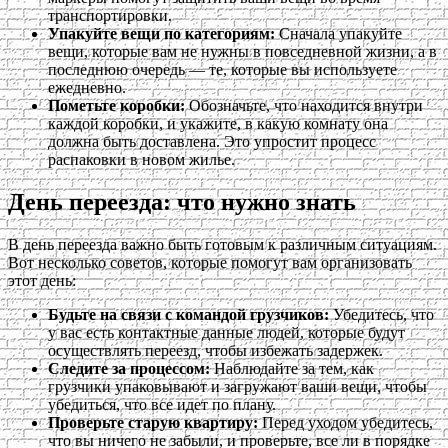
транспортировки.
Упакуйте вещи по категориям:
Сначала упакуйте
вещи, которые вам не нужны в повседневной жизни, а в
последнюю очередь — те, которые вы используете
ежедневно.
Пометьте коробки:
Обозначьте, что находится внутри
каждой коробки, и укажите, в какую комнату она
должна быть доставлена. Это упростит процесс
распаковки в новом жилье.
День переезда: что нужно знать
В день переезда важно быть готовым к различным ситуациям.
Вот несколько советов, которые помогут вам организовать
этот день:
Будьте на связи с командой грузчиков:
Убедитесь, что
у вас есть контактные данные людей, которые будут
осуществлять переезд, чтобы избежать задержек.
Следите за процессом:
Наблюдайте за тем, как
грузчики упаковывают и загружают ваши вещи, чтобы
убедиться, что все идет по плану.
Проверьте старую квартиру:
Перед уходом убедитесь,
что вы ничего не забыли, и проверьте, все ли в порядке