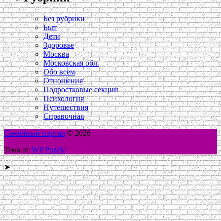
Без рубрики
Быт
Дети
Здоровье
Москва
Московская обл.
Обо всем
Отношения
Подростковые секции
Психология
Путешествия
Справочная
Семейный портал
© 2026
Тема от
WP Puzzle
➤