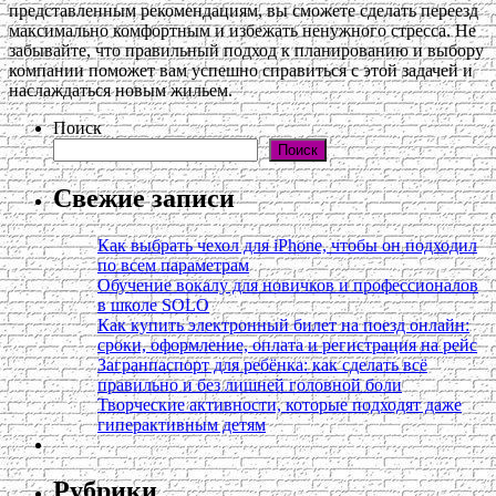
представленным рекомендациям, вы сможете сделать переезд
максимально комфортным и избежать ненужного стресса. Не
забывайте, что правильный подход к планированию и выбору
компании поможет вам успешно справиться с этой задачей и
наслаждаться новым жильем.
Поиск
Поиск
Свежие записи
Как выбрать чехол для iPhone, чтобы он подходил
по всем параметрам
Обучение вокалу для новичков и профессионалов
в школе SOLO
Как купить электронный билет на поезд онлайн:
сроки, оформление, оплата и регистрация на рейс
Загранпаспорт для ребёнка: как сделать всё
правильно и без лишней головной боли
Творческие активности, которые подходят даже
гиперактивным детям
Рубрики