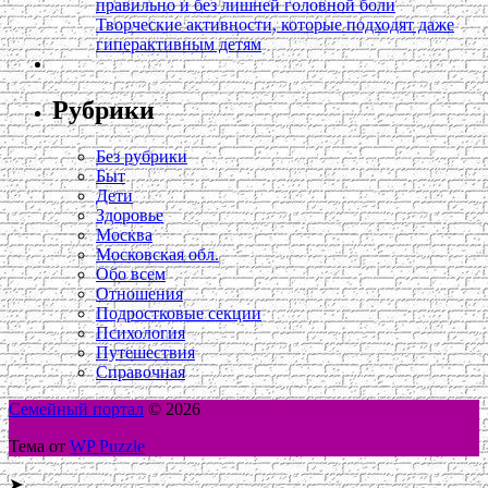
правильно и без лишней головной боли
Творческие активности, которые подходят даже
гиперактивным детям
Рубрики
Без рубрики
Быт
Дети
Здоровье
Москва
Московская обл.
Обо всем
Отношения
Подростковые секции
Психология
Путешествия
Справочная
Семейный портал
© 2026
Тема от
WP Puzzle
➤