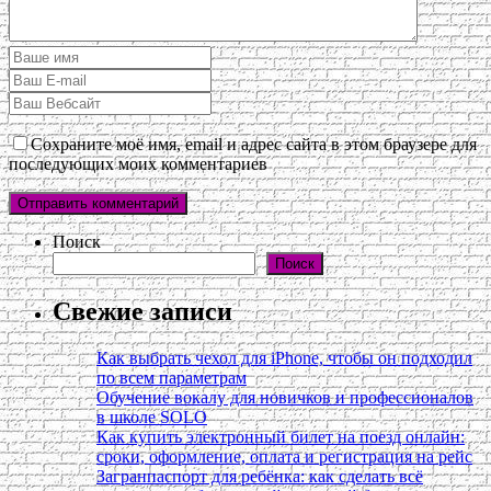
Сохраните моё имя, email и адрес сайта в этом браузере для
последующих моих комментариев
Поиск
Поиск
Свежие записи
Как выбрать чехол для iPhone, чтобы он подходил
по всем параметрам
Обучение вокалу для новичков и профессионалов
в школе SOLO
Как купить электронный билет на поезд онлайн:
сроки, оформление, оплата и регистрация на рейс
Загранпаспорт для ребёнка: как сделать всё