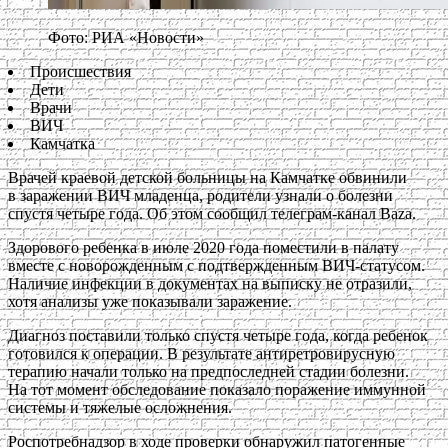
Фото: РИА «Новости»
Происшествия
Дети
Врачи
ВИЧ
Камчатка
Врачей краевой детской больницы на Камчатке обвинили
в заражении ВИЧ младенца, родители узнали о болезни
спустя четыре года. Об этом сообщил телеграм-канал Baza.
Здорового ребенка в июле 2020 года поместили в палату
вместе с новорожденным с подтвержденным ВИЧ-статусом.
Наличие инфекции в документах на выписку не отразили,
хотя анализы уже показывали заражение.
Диагноз поставили только спустя четыре года, когда ребенок
готовился к операции. В результате антиретровирусную
терапию начали только на предпоследней стадии болезни.
На тот момент обследование показало поражение иммунной
системы и тяжелые осложнения.
Роспотребнадзор в ходе проверки обнаружил патогенные