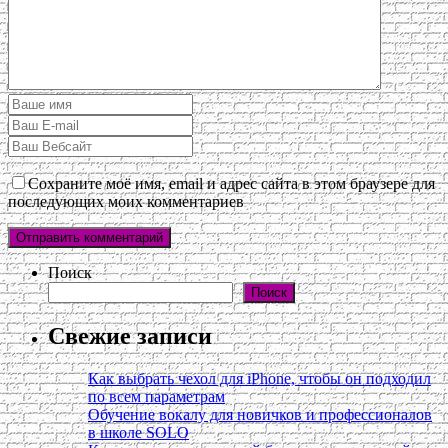
Сохраните моё имя, email и адрес сайта в этом браузере для
последующих моих комментариев
Поиск
Поиск
Свежие записи
Как выбрать чехол для iPhone, чтобы он подходил
по всем параметрам
Обучение вокалу для новичков и профессионалов
в школе SOLO