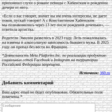
припомнил слухи о романе певицы с Хабенским и рождении
дочери от него.
«Если о вас говорят, значит вы им очень интересны, не даете
покоя, пускай говорят! А с Константином Хабенским
мы познакомились через 13 лет после рождения доченьки», —
ответила артистка.
Родители Эмилии развелись в 2023 году. Лель пожаловалась
на измены и алкогольную зависимость бывшего мужа. В 2025
году он пропал без вести во Франции.
*Деятельность Meta Platforms Inc. по реализации продуктов-
социальных сетей Facebook и Instagram на территории
Российской Федерации запрещена
.
Источник:
360.ru
Добавить комментарий
Ваш адрес email не будет опубликован.
Обязательные поля
помечены
*