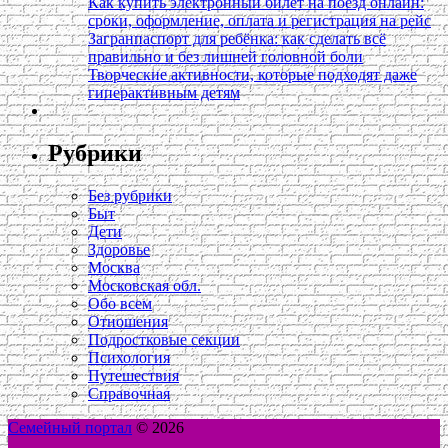
Как купить электронный билет на поезд онлайн:
сроки, оформление, оплата и регистрация на рейс
Загранпаспорт для ребёнка: как сделать всё
правильно и без лишней головной боли
Творческие активности, которые подходят даже
гиперактивным детям
Рубрики
Без рубрики
Быт
Дети
Здоровье
Москва
Московская обл.
Обо всем
Отношения
Подростковые секции
Психология
Путешествия
Справочная
Семейный портал
© 2026