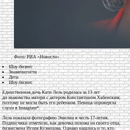
Фото: РИА «Новости»
Шоу-бизнес
Знаменитости
Дети
Шоу-бизнес
Единственная дочь Кати Лель родилась за 13 лет
до знакомства матери с актером Константином Хабенским,
поэтому не могла быть его ребенком. Певица опровергла
слухи в Instagram*.
Лель показала фотографию Эмилии в честь 17-летия.
Подписчики отметили, как девочка похожа на своего отца,
бизнесмена Игоря Кузнецова. Однако нашлись и те, кто