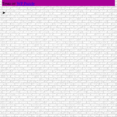
Тема от
WP Puzzle
➤