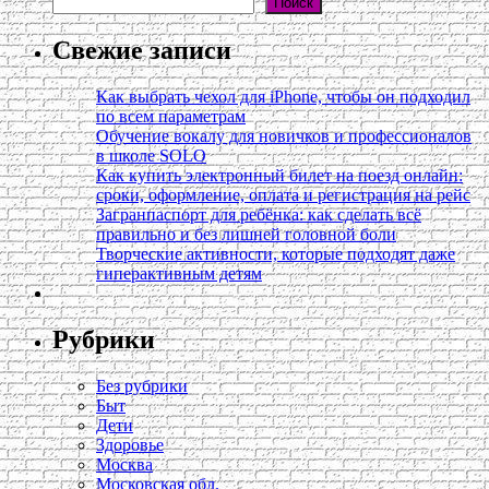
Поиск
Свежие записи
Как выбрать чехол для iPhone, чтобы он подходил
по всем параметрам
Обучение вокалу для новичков и профессионалов
в школе SOLO
Как купить электронный билет на поезд онлайн:
сроки, оформление, оплата и регистрация на рейс
Загранпаспорт для ребёнка: как сделать всё
правильно и без лишней головной боли
Творческие активности, которые подходят даже
гиперактивным детям
Рубрики
Без рубрики
Быт
Дети
Здоровье
Москва
Московская обл.