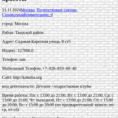
21.11.2024
Москва
,
Подростковые секции
,
Справочная
Комментарии: 0
город: Москва
Район: Тверской район
Адрес: Садовая-Каретная улица, 8 ст5
Индекс: 127006.0
Телефон: nan
Мобильный Телефон: +7‒926‒810‒60‒40
Сайт: http://katusha.org
вид деятельности: Детские / подростковые клубы
Время работы: Пн: с 13:00 до 21:00, Вт: с 13:00 до 21:00, Ср: с
13:00 до 21:00, Чт: выходной, Пт: с 13:00 до 21:00, Сб: с 15:00
до 20:00, Вс: с 15:00 до 20:00 (по предварительной записи: пн-
ср, пт-сб)