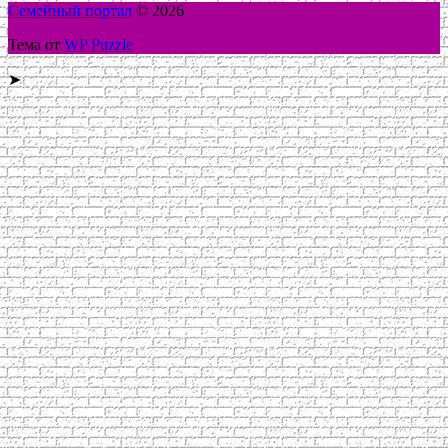
Семейный портал
© 2026
Тема от
WP Puzzle
➤