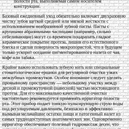
полости рта, выполняемая самим носителем
конструкции.
Базовый ежедневный уход обязательно включает двухразовую
чистку зубов щеткой средней или мягкой жесткости с
использованием неабразивной зубной пасты. Пасты с
крупными абразивными частицами (например, сильно
отбеливающие) могут со временем поцарапать гладкое
керамическое покрытие протеза, лишив его естественного
блеска и сделав поверхность микропористой, что в будущем
только ускорит оседание пигментированного налета от чая,
кофе или табака.
Крайне важно использовать зубную нить или специальные
стоматологические ершики для регулярной очистки узких
межзубных промежутков. Особое внимание следует уделять
промывному пространству — небольшому участку между
десной и промежуточной (навесной) частью мостовидного
протеза. Для его максимально качественной очистки
настоятельно рекомендуется применять ирригатор полости
рта. Этот прибор подает тонкую пульсирующую струю воды
под регулируемым давлением, безопасно и эффективно
вымывая мельчайшие остатки пищи и патогенный налет из
самых труднодоступных анатомических зон. Одновременно
ирригатор обеспечивает полезный гидромассаж десен, что