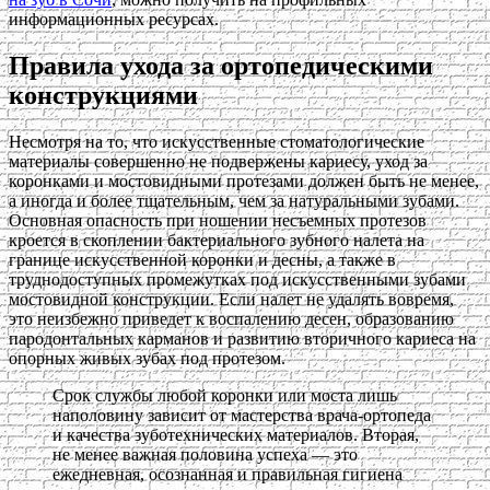
информационных ресурсах.
Правила ухода за ортопедическими
конструкциями
Несмотря на то, что искусственные стоматологические
материалы совершенно не подвержены кариесу, уход за
коронками и мостовидными протезами должен быть не менее,
а иногда и более тщательным, чем за натуральными зубами.
Основная опасность при ношении несъемных протезов
кроется в скоплении бактериального зубного налета на
границе искусственной коронки и десны, а также в
труднодоступных промежутках под искусственными зубами
мостовидной конструкции. Если налет не удалять вовремя,
это неизбежно приведет к воспалению десен, образованию
пародонтальных карманов и развитию вторичного кариеса на
опорных живых зубах под протезом.
Срок службы любой коронки или моста лишь
наполовину зависит от мастерства врача-ортопеда
и качества зуботехнических материалов. Вторая,
не менее важная половина успеха — это
ежедневная, осознанная и правильная гигиена