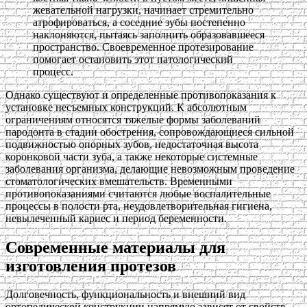
жевательной нагрузки, начинает стремительно
атрофироваться, а соседние зубы постепенно
наклоняются, пытаясь заполнить образовавшееся
пространство. Своевременное протезирование
помогает остановить этот патологический
процесс.
Однако существуют и определенные противопоказания к
установке несъемных конструкций. К абсолютным
ограничениям относятся тяжелые формы заболеваний
пародонта в стадии обострения, сопровождающиеся сильной
подвижностью опорных зубов, недостаточная высота
коронковой части зуба, а также некоторые системные
заболевания организма, делающие невозможным проведение
стоматологических вмешательств. Временными
противопоказаниями считаются любые воспалительные
процессы в полости рта, неудовлетворительная гигиена,
невылеченный кариес и период беременности.
Современные материалы для
изготовления протезов
Долговечность, функциональность и внешний вид
ортопедической конструкции напрямую зависят от свойств