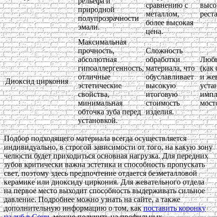
рельефа и
сравнению с
высо
природной
металлом,
рест
полупрозрачности
более высокая
эмали.
цена.
Максимальная
прочность,
Сложность
абсолютная
обработки
Любы
гипоаллергенность,
материала, что
(как
отличные
обуславливает
и же
Диоксид циркония
эстетические
высокую
уста
свойства,
итоговую
импл
минимальная
стоимость
мост
обточка зуба перед
изделия.
установкой.
Подбор подходящего материала всегда осуществляется
индивидуально, в строгой зависимости от того, на какую зону
челюсти будет приходиться основная нагрузка. Для передних
зубов критически важна эстетика и способность пропускать
свет, поэтому здесь предпочтение отдается безметалловой
керамике или диоксиду циркония. Для жевательного отдела
на первое место выходит способность выдерживать сильное
давление. Подробнее можно узнать на сайте, а также
дополнительную информацию о том, как
поставить коронку
на зуб в Сочи
, можно получить на профильных