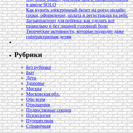
в школе SOLO
Как купить электронный билет на поезд онлайн:
сроки, оформление, оплата и регистрация на рейс
Загранпаспорт для ребёнка: как сделать всё
правильно и без лишней головной боли
Творческие активности, которые подходят даже
гиперактивным детям
Рубрики
Без рубрики
Быт
Дети
Здоровье
Москва
Московская обл.
Обо всем
Отношения
Подростковые секции
Психология
Путешествия
Справочная