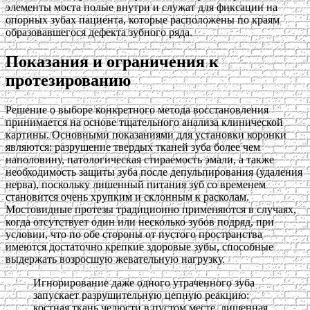
элементы моста полые внутри и служат для фиксации на
опорных зубах пациента, которые расположены по краям
образовавшегося дефекта зубного ряда.
Показания и ограничения к
протезированию
Решение о выборе конкретного метода восстановления
принимается на основе тщательного анализа клинической
картины. Основными показаниями для установки коронки
являются: разрушение твердых тканей зуба более чем
наполовину, патологическая стираемость эмали, а также
необходимость защиты зуба после депульпирования (удаления
нерва), поскольку лишенный питания зуб со временем
становится очень хрупким и склонным к расколам.
Мостовидные протезы традиционно применяются в случаях,
когда отсутствует один или несколько зубов подряд, при
условии, что по обе стороны от пустого пространства
имеются достаточно крепкие здоровые зубы, способные
выдержать возросшую жевательную нагрузку.
Игнорирование даже одного утраченного зуба
запускает разрушительную цепную реакцию:
костная ткань челюсти в пустом месте, лишенная