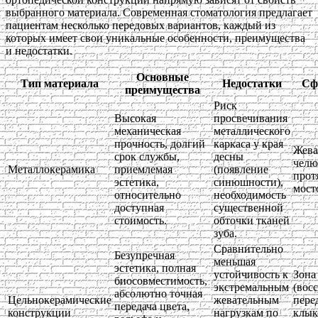
выбранного материала. Современная стоматология предлагает
пациентам несколько передовых вариантов, каждый из
которых имеет свои уникальные особенности, преимущества
и недостатки.
Основные
Тип материала
Недостатки
Сф
преимущества
Риск
Высокая
просвечивания
механическая
металлического
прочность, долгий
каркаса у края
Жева
срок службы,
десны
челю
Металлокерамика
приемлемая
(появление
прот
эстетика,
синюшности),
мост
относительно
необходимость
доступная
существенной
стоимость.
обточки тканей
зуба.
Сравнительно
Безупречная
меньшая
эстетика, полная
устойчивость к
Зона
биосовместимость,
экстремальным
(вос
абсолютно точная
Цельнокерамические
жевательным
пере
передача цвета,
конструкции
нагрузкам по
клык