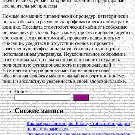
значительно улучшает их кровоснабжение и предотвращает
воспалительные процессы.
Помимо домашних гигиенических процедур, категорически
нельзя забывать о регулярных профилактических осмотрах в
клинике. Посещать стоматологический кабинет необходимо
не реже двух раз в год. Врач сможет профессионально оценить
состояние самих конструкций, проверить надежность их
фиксации, убедиться в отсутствии сколов и провести
качественную профессиональную гигиену полости рта с
использованием ультразвука. Неукоснительное соблюдение
этих несложных, но важных правил позволит сохранить
полноценную функциональность и первоначальный
эстетический вид коронок и мостов на долгие годы,
обеспечивая человеку максимальный комфорт при приеме
пищи и абсолютную уверенность в своей здоровой улыбке.
Поиск
Поиск
Свежие записи
Как выбрать чехол для iPhone, чтобы он подходил
по всем параметрам
Обучение вокалу для новичков и профессионалов