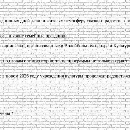
дничных дней дарили жителям атмосферу сказки и радости, зав
ассы и яркие семейные праздники.
одние елки, организованные в Волейбольном центре и Культур
 по словам организаторов, такие программы не только создают 
е в новом 2026 году учреждения культуры продолжат радовать ж
ечены
*