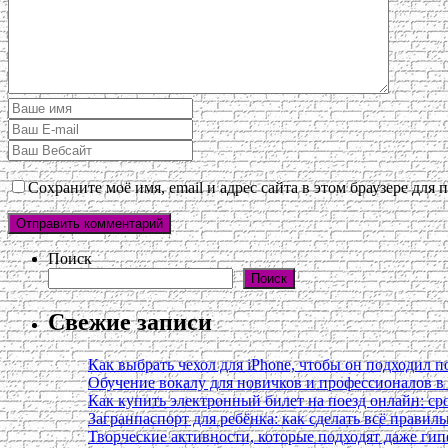
Сохраните моё имя, email и адрес сайта в этом браузере дл
Поиск
Поиск
Свежие записи
Как выбрать чехол для iPhone, чтобы он подходил п
Обучение вокалу для новичков и профессионалов 
Как купить электронный билет на поезд онлайн: сро
Загранпаспорт для ребёнка: как сделать всё правил
Творческие активности, которые подходят даже ги