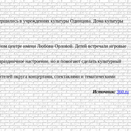
ершились в учреждениях культуры Одинцова. Дома культуры
ном центре имени Любови Орловой. Детей встречали игровые
праздничное настроение, но и помогают сделать культурный
ителей округа концертами, спектаклями и тематическими
Источник:
360.ru