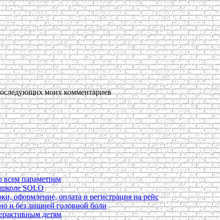
я последующих моих комментариев
о всем параметрам
в школе SOLO
ки, оформление, оплата и регистрация на рейс
ьно и без лишней головной боли
перактивным детям