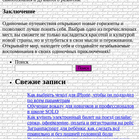
Заключение
Одиночные путешествия открывают новые горизонты и
позволяют лучше понять себя. Выбрав одно из перечисленных
мест, вы сможете не только насладиться красотой и культурой
новой страны, но и углубиться в свои мысли и переживания.
Открывайте мир, находите себя и создавайте незабываемые
воспоминания в своих одиночных приключениях!
Поиск
Поиск
Свежие записи
Как выбрать чехол для iPhone, чтобы он подходил
по всем параметрам
Обучение вокалу для новичков и профессионалов
в школе SOLO
Как купить электронный билет на поезд онлайн:
сроки, оформление, оплата и регистрация на рейс
Загранпаспорт для ребёнка: как сделать всё
правильно и без лишней головной боли