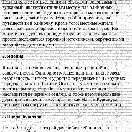
Исландия, с ее потрясающими пейзажами, водопадами и
вулканами, является отличным местом для одиночных
путешественников. Уединенные дороги и малочисленное
население делают страну безопасной и приятной для
путешествий в одиночку. Кроме того, местные жители
известны своим доброжелательством и открытостью. Вы
можете исследовать природу, отправиться в походы или
просто наслаждаться горячими источниками, окруженными
захватывающими видами.
2. Япония
Япония — это удивительное сочетание традиций и
современности. Одинокие путешественники найдут здесь
безопасность, чистоту и удобство передвижения. В крупных
городах, таких как Токио и Осака, вы можете исследовать
местные рынки, попробовать уникальную кухню и
насладиться вечерними огнями. В то же время небольшие
деревни и священные места, такие как Нара и Куасакура,
позволят вам погрузиться в японскую культуру и историю.
3. Новая Зеландия
Новая Зеландия — это рай для любителей природы и