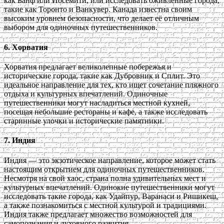
как Банф или Йосемити, или исследовать оживленные города,
такие как Торонто и Ванкувер. Канада известна своим
высоким уровнем безопасности, что делает её отличным
выбором для одиночных путешественников.
6. Хорватия
Хорватия предлагает великолепные побережья и
исторические города, такие как Дубровник и Сплит. Это
идеальное направление для тех, кто ищет сочетание пляжного
отдыха и культурных впечатлений. Одиночные
путешественники могут насладиться местной кухней,
посещая небольшие рестораны и кафе, а также исследовать
старинные улочки и исторические памятники.
7. Индия
Индия — это экзотическое направление, которое может стать
настоящим открытием для одиночных путешественников.
Несмотря на свой хаос, страна полна удивительных мест и
культурных впечатлений. Одинокие путешественники могут
исследовать такие города, как Удайпур, Варанаси и Ришикеш,
а также познакомиться с местной культурой и традициями.
Индия также предлагает множество возможностей для
самопознания и духовного развития.