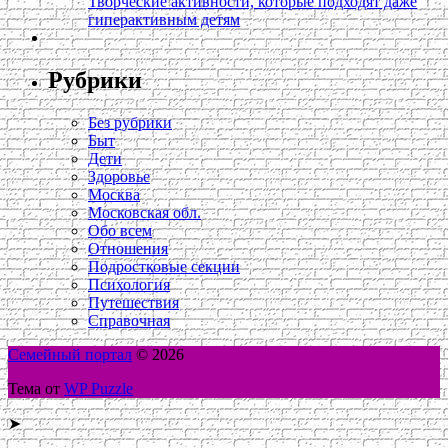
Творческие активности, которые подходят даже
гиперактивным детям
Рубрики
Без рубрики
Быт
Дети
Здоровье
Москва
Московская обл.
Обо всем
Отношения
Подростковые секции
Психология
Путешествия
Справочная
Семейный портал
© 2026
Тема от
WP Puzzle
➤