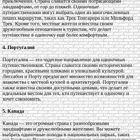
приключений. Страна славится своими потрясающими
ландшафтами, от гор до пляжей. Одиночные
путешественники могут выбрать один из многочисленных
пеших маршрутов, таких как Трек Тонгариро или Мильфорд
Трек. Кроме того, местные жители известны своим
дружелюбным отношением к туристам, что делает
путешествие в одиночку еще более комфортным.
4. Португалия
Португалия — это чудесное направление для одиночных
путешественников. Страна славится своими историческими
городами, красивыми пляжами и уникальной культурой.
Лиссабон и Порту предлагают множество возможностей для
знакомства с местной кухней и архитектурой. Португалия
также известна своими доступными ценами, что делает её
идеальным местом для тех, кто путешествует в одиночку и
хочет сэкономить.
5. Канада
Канада — это огромная страна с разнообразными
ландшафтами и дружелюбными жителями. Вы можете
выбрать одиночные походы в национальных парках, таких