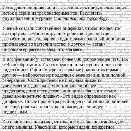
Исследователи проверили эффективность предупреждающих
меток в серии из трех экспериментов. Результаты
опубликовали в журнале
Communications Psychology
.
Ученые создали собственные дипфейки, чтобы исключить
фактор узнаваемости вирусных роликов. Для опытов
разработали два сценария: в одном вымышленный чиновник
признавался во взяточничестве, в другом — веган-
инфлюенсер рассказывала, что ела мясо.
В исследовании участвовали более 600 добровольцев из США
и Великобритании. Их распределили на группы и показали
видеозаписи. Одни смотрели реальные ролики с актерами,
другие — нейросетевые подделки с заменой лиц или полной
генерацией. Часть зрителей не получала никаких
уведомлений, другим демонстрировали общее
предупреждение о существовании дипфейков, а третьим
давали конкретную плашку: «Это видео определили как
дипфейк». После просмотра респонденты оценивали, виновен
ли герой ролика в проступке и выглядит ли видео
поддельным.
Эксперименты показали, что знание о фейке не освобождает
от его влияния. Участники, которые видели конкретное