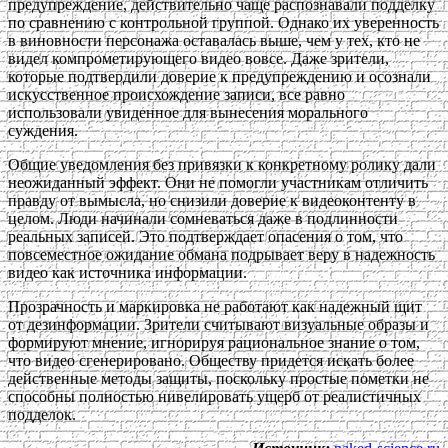
предупреждение, действительно чаще распознавали подделку
по сравнению с контрольной группой. Однако их уверенность
в виновности персонажа оставалась выше, чем у тех, кто не
видел компрометирующего видео вовсе. Даже зрители,
которые подтвердили доверие к предупреждению и осознали
искусственное происхождение записи, все равно
использовали увиденное для вынесения морального
суждения.
Общие уведомления без привязки к конкретному ролику дали
неожиданный эффект. Они не помогли участникам отличить
правду от вымысла, но снизили доверие к видеоконтенту в
целом. Люди начинали сомневаться даже в подлинности
реальных записей. Это подтверждает опасения о том, что
повсеместное ожидание обмана подрывает веру в надежность
видео как источника информации.
Прозрачность и маркировка не работают как надежный щит
от дезинформации. Зрители считывают визуальные образы и
формируют мнение, игнорируя рациональное знание о том,
что видео сгенерировано. Обществу придется искать более
действенные методы защиты, поскольку простые пометки не
способны полностью нивелировать ущерб от реалистичных
подделок.