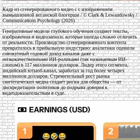
Кадр из сгенерированного видео с с изображением
вымышленной веганской блогерши / © Clark & Lewandowsky /
Communications Psychology (2026)
Генеративные модели глубокого обучения создают тексты,
изображения и видеозаписи, которые иногда сложно отличить
от реальности. Производство сгенерированного контента
превратилось в прибыльную индустрию: аналитики оценили
совокупный годовой доход каналов даже с
низкокачественными ИИ-роликами (так называемым ИИ-
слопом) в 117 миллионов долларов. Лидер этого сегмента,
индийский ютьюб-канал, заработал за год более четырех
миллионов долларов. Стремительный рост рынка
синтетических медиа создает риски для общества — от
дискредитации политиков до подрыва доверия к
видеодоказательствам в суде.