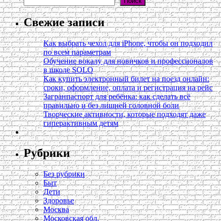
Поиск
Свежие записи
Как выбрать чехол для iPhone, чтобы он подходил
по всем параметрам
Обучение вокалу для новичков и профессионалов
в школе SOLO
Как купить электронный билет на поезд онлайн:
сроки, оформление, оплата и регистрация на рейс
Загранпаспорт для ребёнка: как сделать всё
правильно и без лишней головной боли
Творческие активности, которые подходят даже
гиперактивным детям
Рубрики
Без рубрики
Быт
Дети
Здоровье
Москва
Московская обл.