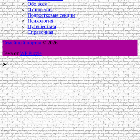
Обо всем
Отношения
Подростковые секции
Психология
Путешествия
Справочная
Семейный портал
© 2026
Тема от
WP Puzzle
➤