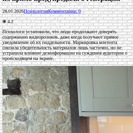
28.01.2026
Психология
Комментарии: 0
❋ 4.2
Психологи установили, что люди продолжают доверять
содержанию видеороликов, даже когда получают прямое
уведомление об их поддельности. Маркировка контента
снизила убедительность материалов лишь частично, но не
устранила влияние дезинформации на суждения аудитории о
происходящем на экране.